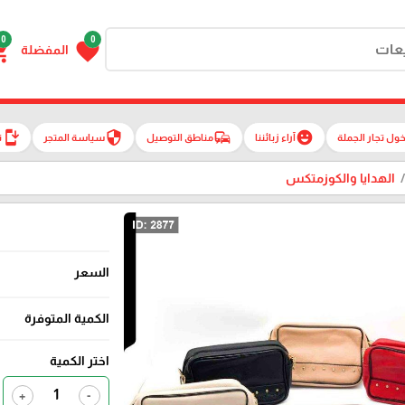
0
0
g_cart
favorite
المفضلة
install_mobile
security
commute
emoji_emotions
ول تجار الجملة
آراء زبائننا
مناطق التوصيل
سياسة المتجر
ت
الهدايا والكوزمتكس
السعر
الكمية المتوفرة
اختر الكمية
+
-