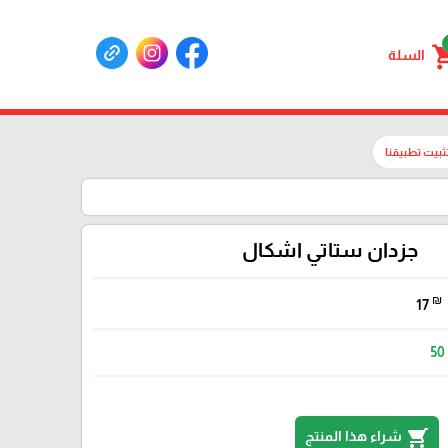
shoppin
السلة
ثبيت تطبيقنا
جزدان ستاتي اشكال
₪
17
50
shopping_cart
شراء هذا المنتج