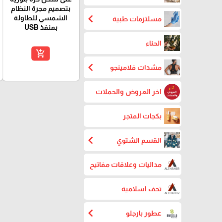
بتصميم مجرة النظام
chevron_left
الشمسي للطاولة
مسلتزمات طبية
بمنفذ USB
الحناء
add_shopping_cart
chevron_left
مشدات فلامينجو
اخر العروض والحملات
بكجات المتجر
chevron_left
القسم الشتوي
مداليات وعلاقات مفاتيح
تحف اسلامية
chevron_left
عطور بارجلو