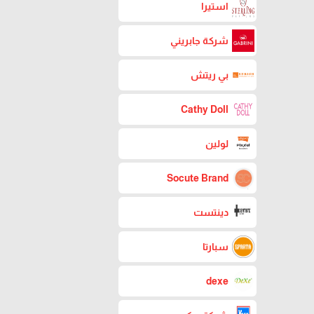
استيرا
شركة جابريني
بي ريتش
Cathy Doll
لولين
Socute Brand
دينتست
سبارتا
dexe