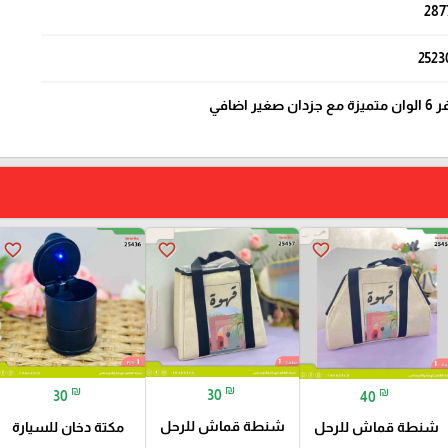
287
2523
اضافي
favorite_border
favorite_border
favorite_border
₪
₪
₪
30
30
40
شنطة قماش للرحل
مكتة دخان للسيارة
شنطة قماش للرحل