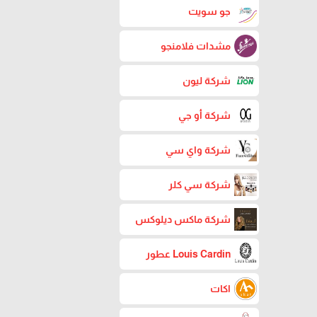
جو سويت
مشدات فلامنجو
شركة ليون
شركة أو جي
شركة واي سي
شركة سي كلر
شركة ماكس ديلوكس
Louis Cardin عطور
اكات