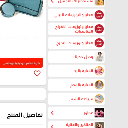
chevron_left
مستحضرات التجميل
هدايا والتوزيعات البيبي
هدايا وتوزيعات الافراح
المناسبات
هدايا وتوزيعات التخرج
وصل حديثا
العناية باليد
favorite_border
العناية بالقدم
مزيلات الشعر
chevron_left
عطور
تفاصيل المنتج
المناكير والعناية
chevron_left