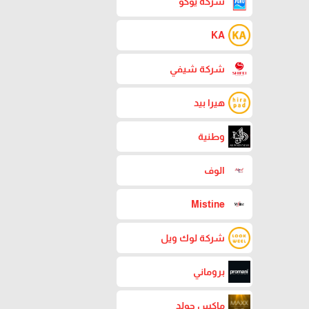
شركة يوكو
KA
شركة شيفي
هيرا بيد
وطنية
الوف
Mistine
شركة لوك ويل
بروماني
ماكس جولد