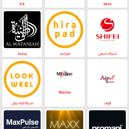
KA
dexe
وطنية
هيرا بيد
شركة شيفي
Mistine
الوف
شركة لوك ويل