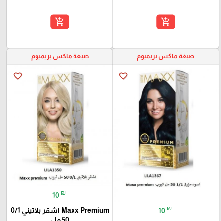
add_shopping_cart
add_shopping_cart
صبغة ماكس بريميوم
صبغة ماكس بريميوم
favorite_border
favorite_border
₪
10
₪
Maxx Premium اشقر بلاتيني 0/1
10
50 مل