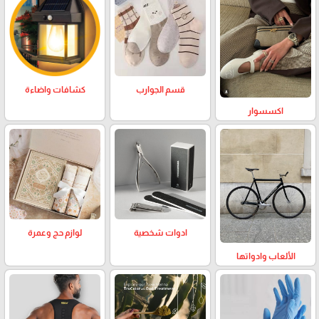
كشافات واضاءة
قسم الجوارب
اكسسوار
لوازم حج وعمرة
ادوات شخصية
الألعاب وادواتها