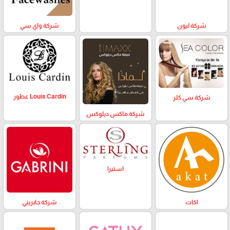
شركة ليون
شركة واي سي
Louis Cardin عطور
شركة سي كلر
شركة ماكس ديلوكس
استيرا
اكات
شركة جابريني