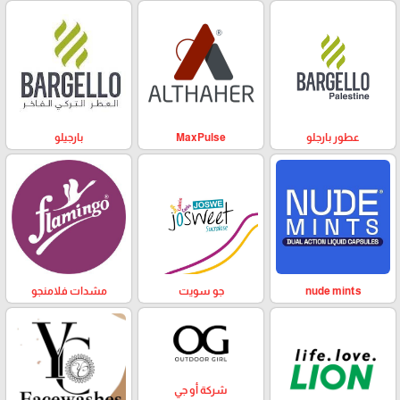
عطور بارجلو
MaxPulse
بارجيلو
nude mints
جو سويت
مشدات فلامنجو
شركة أو جي