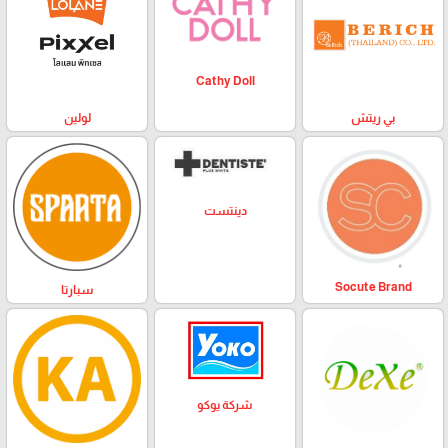
Cathy Doll
بي ريتش
لولين
دينتست
Socute Brand
سبارتا
شركة يوكو