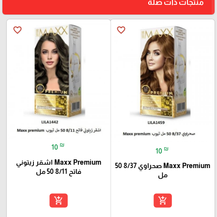
منتجات ذات صلة
favorite_border
favorite_border
₪
10
₪
10
Maxx Premium اشقر زيتوني
Maxx Premium صحراوي 8/37 50
فاتح 8/11 50 مل
مل
add_shopping_cart
add_shopping_cart