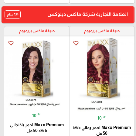
العلامة التجارية شركة ماكس ديلوكس
134 منتج
صبغة ماكس بريميوم
صبغة ماكس بريميوم
favorite_border
favorite_border
₪
10
₪
10
Maxx Premium احمر باذنجاني
Maxx Premium احمر رماني 5/65
3/66 50 مل
50 مل