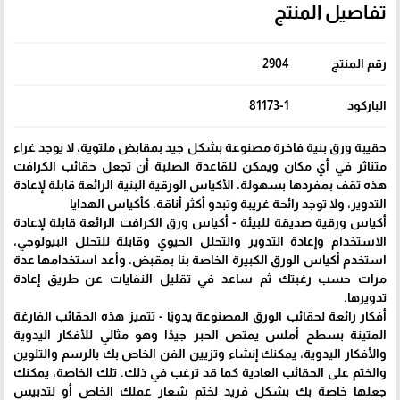
تفاصيل المنتج
رقم المنتج
2904
الباركود
81173-1
حقيبة ورق بنية فاخرة مصنوعة بشكل جيد بمقابض ملتوية، لا يوجد غراء
متناثر في أي مكان ويمكن للقاعدة الصلبة أن تجعل حقائب الكرافت
هذه تقف بمفردها بسهولة، الأكياس الورقية البنية الرائعة قابلة لإعادة
التدوير، ولا توجد رائحة غريبة وتبدو أكثر أناقة. كأكياس الهدايا
أكياس ورقية صديقة للبيئة - أكياس ورق الكرافت الرائعة قابلة لإعادة
الاستخدام وإعادة التدوير والتحلل الحيوي وقابلة للتحلل البيولوجي،
استخدم أكياس الورق الكبيرة الخاصة بنا بمقبض، وأعد استخدامها عدة
مرات حسب رغبتك ثم ساعد في تقليل النفايات عن طريق إعادة
تدويرها.
أفكار رائعة لحقائب الورق المصنوعة يدويًا - تتميز هذه الحقائب الفارغة
المتينة بسطح أملس يمتص الحبر جيدًا وهو مثالي للأفكار اليدوية
والأفكار اليدوية، يمكنك إنشاء وتزيين الفن الخاص بك بالرسم والتلوين
والختم على الحقائب العادية كما قد ترغب في ذلك. تلك الخاصة، يمكنك
جعلها خاصة بك بشكل فريد لختم شعار عملك الخاص أو لتدبيس