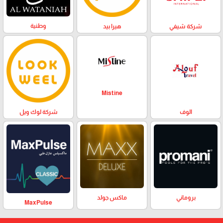
وطنية
هيرا بيد
شركة شيفي
Mistine
الوف
شركة لوك ويل
بروماني
ماكس جولد
MaxPulse