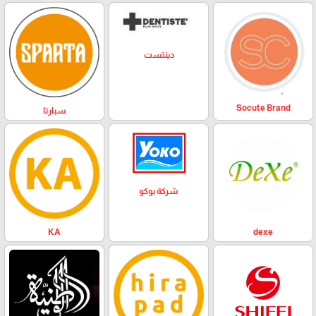
دينتست
Socute Brand
سبارتا
شركة يوكو
KA
dexe