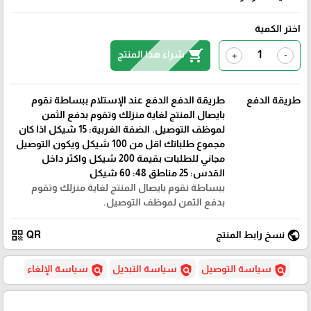
اختر الكمية
shopping_cart
شراء هذا المنتج
+
-
طريقة الدفع
طريقة الدفع الدفع عند الإستلام ببساطة نقوم
بايصال المنتج لغاية منزلك وتقوم بدفع الثمن
لموظف التوصيل. الضفة الغربية: 15 شيكل اذا كان
مجموع طلباتك اقل من 100 شيكل ويكون التوصيل
مجاني للطلبات بقيمة 200 شيكل واكثر داخل
القدس: 25 مناطق 48: 60 شيكل
ببساطة نقوم بايصال المنتج لغاية منزلك وتقوم
بدفع الثمن لموظف التوصيل.
qr_code
public
نسخ رابط المنتج
QR
policy
policy
policy
سياسة التوصيل
سياسة التبديل
سياسة الإلغاء