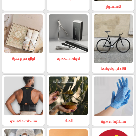
اكسسوار
لوازم حج وعمرة
ادوات شخصية
الألعاب وادواتها
الحناء
مشدات فلامينجو
مسلتزمات طبية