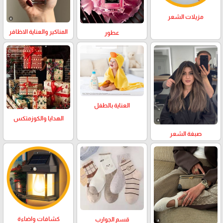
مزيلات الشعر
المناكير والعناية الاظافر
عطور
العناية بالطفل
الهدايا والكوزمتكس
صبغة الشعر
كشافات واضاءة
قسم الجوارب