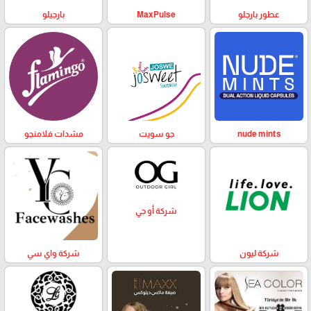
عطور بارجلو
MaxPulse
بارجيلو
nude mints
جو سويت
مشدات فلامنجو
شركة أو جي
شركة ليون
شركة واي سي