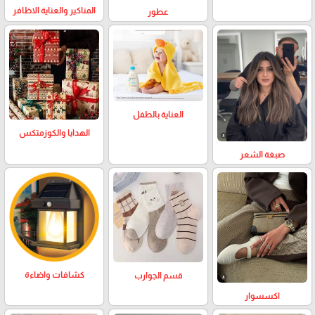
المناكير والعناية الاظافر
عطور
العناية بالطفل
الهدايا والكوزمتكس
صبغة الشعر
كشافات واضاءة
قسم الجوارب
اكسسوار