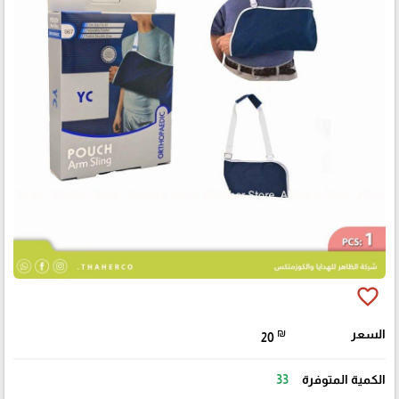
favorite_border
السعر
₪
20
الكمية المتوفرة
33