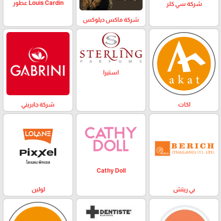
Louis Cardin عطور
شركة سي كلر
شركة ماكس ديلوكس
استيرا
اكات
شركة جابريني
Cathy Doll
بي ريتش
لولين