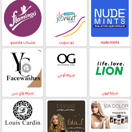
nude mints
جو سويت
مشدات فلامنجو
شركة أو جي
شركة ليون
شركة واي سي