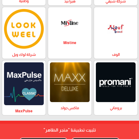
وطنية
هيرا بيد
شركة شيفي
Mistine
الوف
شركة لوك ويل
بروماني
ماكس جولد
MaxPulse
تثبيت تطبيقنا
"متجر الظاهر"