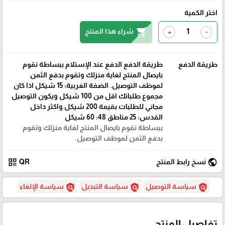
اختر الكمية
shopping_cart
شراء هذا المنتج
+
-
طريقة الدفع
طريقة الدفع الدفع عند الإستلام ببساطة نقوم
بايصال المنتج لغاية منزلك وتقوم بدفع الثمن
لموظف التوصيل. الضفة الغربية: 15 شيكل اذا كان
مجموع طلباتك اقل من 100 شيكل ويكون التوصيل
مجاني للطلبات بقيمة 200 شيكل واكثر داخل
القدس: 25 مناطق 48: 60 شيكل
ببساطة نقوم بايصال المنتج لغاية منزلك وتقوم
بدفع الثمن لموظف التوصيل.
qr_code
public
نسخ رابط المنتج
QR
policy
policy
policy
سياسة التوصيل
سياسة التبديل
سياسة الإلغاء
تفاصيل المنتج