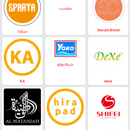
دينتست
Socute Brand
سبارتا
شركة يوكو
KA
dexe