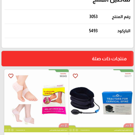
رقم المنتج
3053
الباركود
5493
منتجات ذات صلة
favorite_border
favorite_border