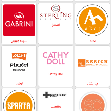
استيرا
اكات
شركة جابريني
Cathy Doll
بي ريتش
لولين
دينتست