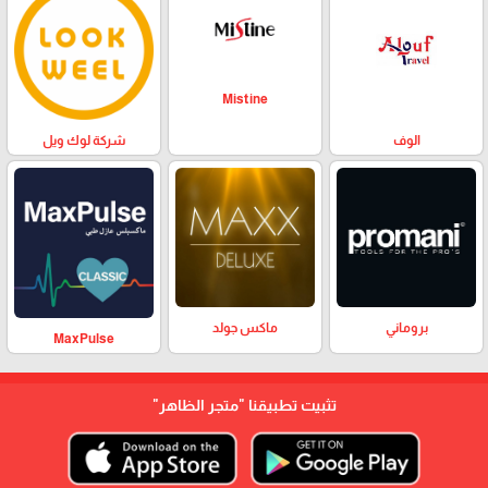
Mistine
الوف
شركة لوك ويل
بروماني
ماكس جولد
MaxPulse
تثبيت تطبيقنا
"متجر الظاهر"