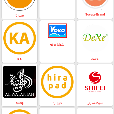
Socute Brand
سبارتا
شركة يوكو
KA
dexe
وطنية
هيرا بيد
شركة شيفي