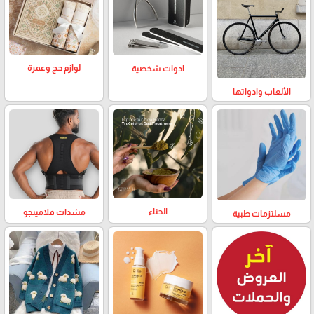
لوازم حج وعمرة
ادوات شخصية
الألعاب وادواتها
الحناء
مشدات فلامينجو
مسلتزمات طبية