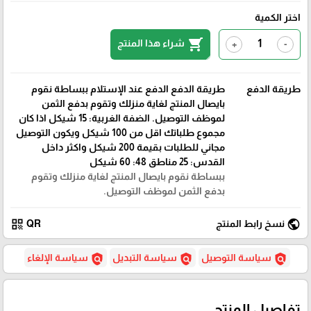
اختر الكمية
shopping_cart
شراء هذا المنتج
+
-
طريقة الدفع
طريقة الدفع الدفع عند الإستلام ببساطة نقوم
بايصال المنتج لغاية منزلك وتقوم بدفع الثمن
لموظف التوصيل. الضفة الغربية: 15 شيكل اذا كان
مجموع طلباتك اقل من 100 شيكل ويكون التوصيل
مجاني للطلبات بقيمة 200 شيكل واكثر داخل
القدس: 25 مناطق 48: 60 شيكل
ببساطة نقوم بايصال المنتج لغاية منزلك وتقوم
بدفع الثمن لموظف التوصيل.
qr_code
public
نسخ رابط المنتج
QR
policy
policy
policy
سياسة التوصيل
سياسة التبديل
سياسة الإلغاء
تفاصيل المنتج