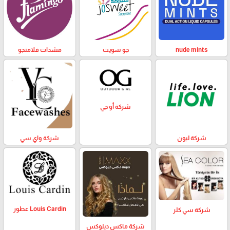
nude mints
جو سويت
مشدات فلامنجو
شركة أو جي
شركة ليون
شركة واي سي
Louis Cardin عطور
شركة سي كلر
شركة ماكس ديلوكس