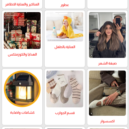
المناكير والعناية الاظافر
عطور
العناية بالطفل
الهدايا والكوزمتكس
صبغة الشعر
كشافات واضاءة
قسم الجوارب
اكسسوار