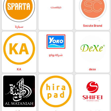
دينتست
Socute Brand
سبارتا
شركة يوكو
KA
dexe