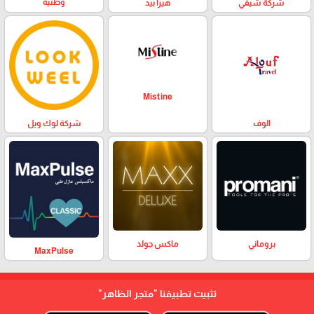
وطنية
هيرا بيد
شركة شيفي
Mistine
الوف
شركة لوك ويل
بروماني
ماكس جولد
MaxPulse
تثبيت تطبيقنا
"متجر الظاهر"