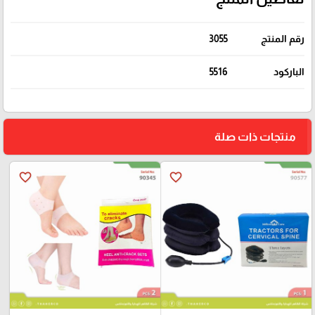
رقم المنتج
3055
الباركود
5516
منتجات ذات صلة
favorite_border
favorite_border