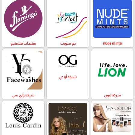
nude mints
جو سويت
مشدات فلامنجو
شركة أو جي
شركة ليون
شركة واي سي