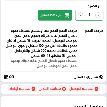
اختر الكمية
shopping_cart
شراء هذا المنتج
+
-
طريقة الدفع
طريقة الدفع الدفع عند الإستلام ببساطة نقوم
بايصال المنتج لغاية منزلك وتقوم بدفع الثمن
لموظف التوصيل. الضفة الغربية: 15 شيكل اذا كان
مجموع طلباتك اقل من 100 شيكل ويكون التوصيل
مجاني للطلبات بقيمة 200 شيكل واكثر داخل
القدس: 25 مناطق 48: 60 شيكل
ببساطة نقوم بايصال المنتج لغاية منزلك وتقوم
بدفع الثمن لموظف التوصيل.
qr_code
public
نسخ رابط المنتج
QR
policy
policy
policy
سياسة التوصيل
سياسة التبديل
سياسة الإلغاء
تفاصيل المنتج