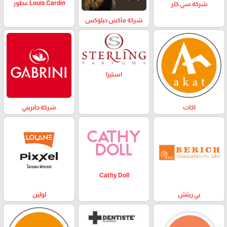
Louis Cardin عطور
شركة سي كلر
شركة ماكس ديلوكس
استيرا
اكات
شركة جابريني
Cathy Doll
بي ريتش
لولين