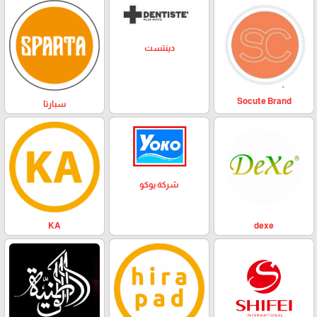
دينتست
Socute Brand
سبارتا
شركة يوكو
KA
dexe