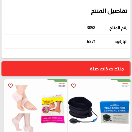
تفاصيل المنتج
رقم المنتج
3058
الباركود
6871
منتجات ذات صلة
favorite_border
favorite_border