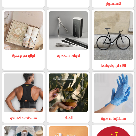
اكسسوار
لوازم حج وعمرة
ادوات شخصية
الألعاب وادواتها
الحناء
مشدات فلامينجو
مسلتزمات طبية