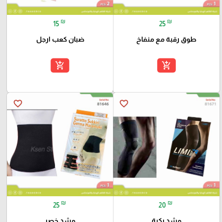
₪
₪
15
25
طوق رقبة مع منفاخ
ضبان كعب ارجل
add_shopping_cart
add_shopping_cart
favorite_border
favorite_border
₪
₪
25
20
مشد ركبة
مشد خصر