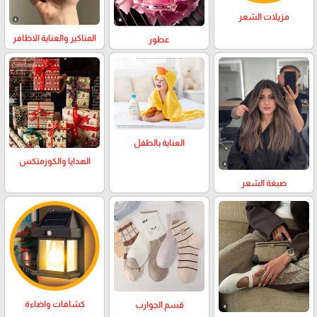
مزيلات الشعر
المناكير والعناية الاظافر
عطور
العناية بالطفل
الهدايا والكوزمتكس
صبغة الشعر
كشافات واضاءة
قسم الجوارب