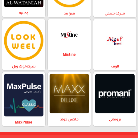
وطنية
هيرا بيد
شركة شيفي
Mistine
الوف
شركة لوك ويل
بروماني
ماكس جولد
MaxPulse