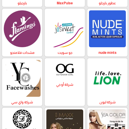
عطور بارجلو
MaxPulse
بارجيلو
nude mints
جو سويت
مشدات فلامنجو
شركة أو جي
شركة ليون
شركة واي سي