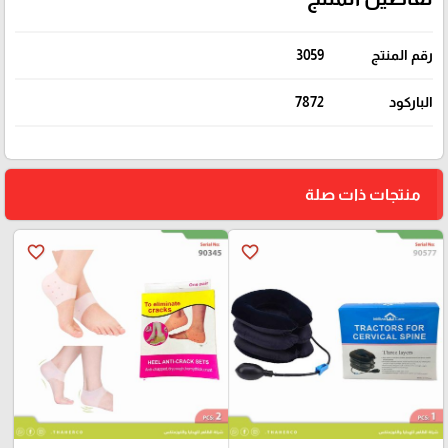
رقم المنتج
3059
الباركود
7872
منتجات ذات صلة
favorite_border
favorite_border