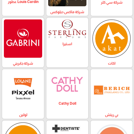
Louis Cardin عطور
شركة سي كلر
شركة ماكس ديلوكس
استيرا
اكات
شركة جابريني
Cathy Doll
بي ريتش
لولين