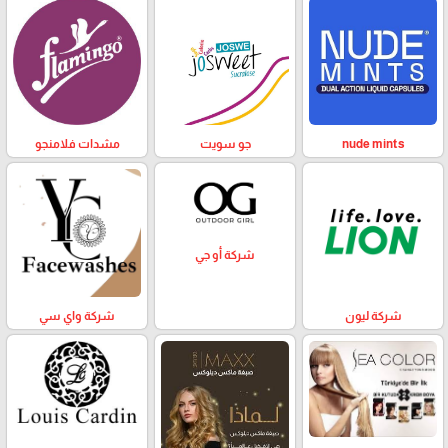
nude mints
جو سويت
مشدات فلامنجو
شركة أو جي
شركة ليون
شركة واي سي