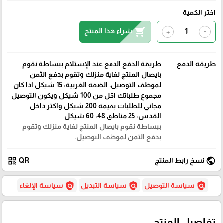
اختر الكمية
shopping_cart
شراء هذا المنتج
+
-
طريقة الدفع
طريقة الدفع الدفع عند الإستلام ببساطة نقوم
بايصال المنتج لغاية منزلك وتقوم بدفع الثمن
لموظف التوصيل. الضفة الغربية: 15 شيكل اذا كان
مجموع طلباتك اقل من 100 شيكل ويكون التوصيل
مجاني للطلبات بقيمة 200 شيكل واكثر داخل
القدس: 25 مناطق 48: 60 شيكل
ببساطة نقوم بايصال المنتج لغاية منزلك وتقوم
بدفع الثمن لموظف التوصيل.
qr_code
public
نسخ رابط المنتج
QR
policy
policy
policy
سياسة التوصيل
سياسة التبديل
سياسة الإلغاء
تفاصيل المنتج