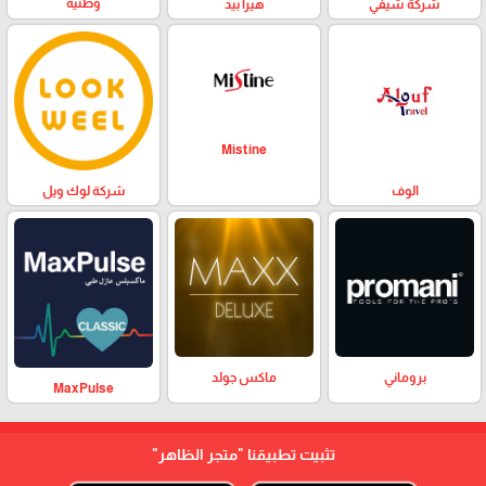
وطنية
هيرا بيد
شركة شيفي
Mistine
الوف
شركة لوك ويل
بروماني
ماكس جولد
MaxPulse
تثبيت تطبيقنا
"متجر الظاهر"