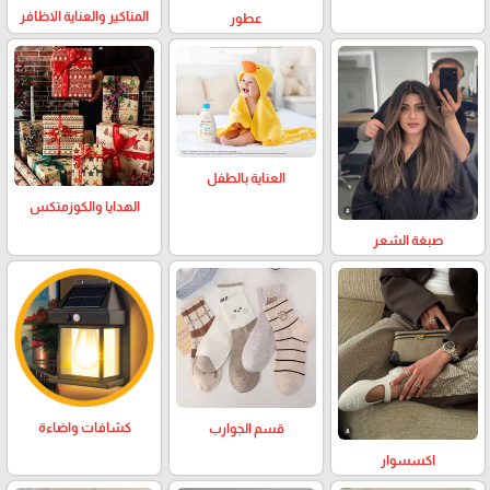
المناكير والعناية الاظافر
عطور
العناية بالطفل
الهدايا والكوزمتكس
صبغة الشعر
كشافات واضاءة
قسم الجوارب
اكسسوار