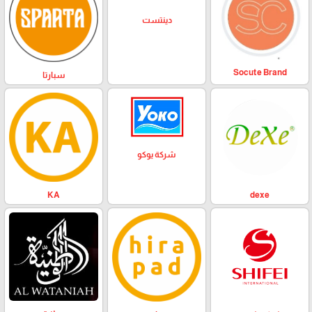
دينتست
Socute Brand
سبارتا
شركة يوكو
KA
dexe