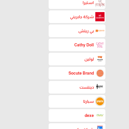
استيرا
شركة جابريني
بي ريتش
Cathy Doll
لولين
Socute Brand
دينتست
سبارتا
dexe