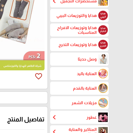
chevron_left
مستحضرات التجميل
هدايا والتوزيعات البيبي
هدايا وتوزيعات الافراح
المناسبات
هدايا وتوزيعات التخرج
وصل حديثا
العناية باليد
favorite_border
العناية بالقدم
مزيلات الشعر
chevron_left
عطور
تفاصيل المنتج
المناكير والعناية
chevron_left