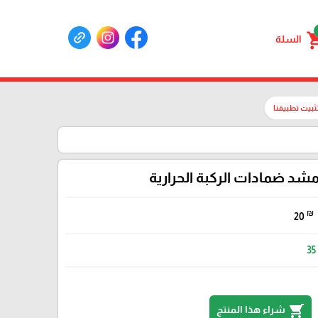
shoppin
السلة
ثبيت تطبيقنا
شد ضمادات الركبة الحرارية
₪
20
35
shopping_cart
شراء هذا المنتج