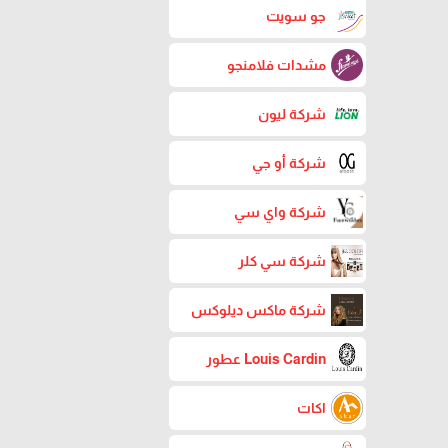
جو سويت
مشدات فلامنجو
شركة ليون
شركة أو جي
شركة واي سي
شركة سي كلر
شركة ماكس ديلوكس
Louis Cardin عطور
اكات