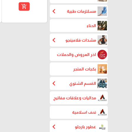
add_shopping_cart
chevron_left
مسلتزمات طبية
الحناء
chevron_left
مشدات فلامينجو
اخر العروض والحملات
بكجات المتجر
chevron_left
القسم الشتوي
مداليات وعلاقات مفاتيح
تحف اسلامية
chevron_left
عطور بارجلو