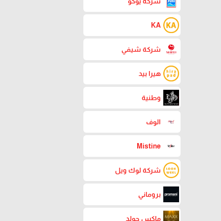
شركة يوكو
KA
شركة شيفي
هيرا بيد
وطنية
الوف
Mistine
شركة لوك ويل
بروماني
ماكس جولد