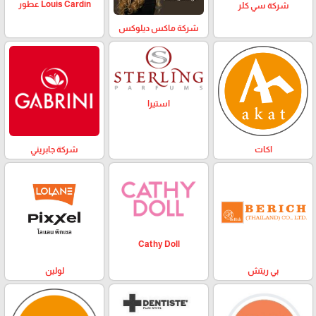
Louis Cardin عطور
شركة سي كلر
شركة ماكس ديلوكس
استيرا
اكات
شركة جابريني
Cathy Doll
بي ريتش
لولين