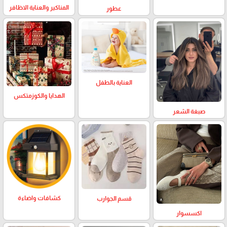
المناكير والعناية الاظافر
عطور
العناية بالطفل
الهدايا والكوزمتكس
صبغة الشعر
كشافات واضاءة
قسم الجوارب
اكسسوار