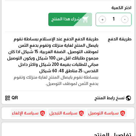
اختر الكمية
shopping_cart
شراء هذا المنتج
+
-
طريقة الدفع
طريقة الدفع الدفع عند الإستلام ببساطة نقوم
بايصال المنتج لغاية منزلك وتقوم بدفع الثمن
لموظف التوصيل. الضفة الغربية: 15 شيكل اذا كان
مجموع طلباتك اقل من 100 شيكل ويكون التوصيل
مجاني للطلبات بقيمة 200 شيكل واكثر داخل
القدس: 25 مناطق 48: 60 شيكل
ببساطة نقوم بايصال المنتج لغاية منزلك وتقوم
بدفع الثمن لموظف التوصيل.
qr_code
public
نسخ رابط المنتج
QR
policy
policy
policy
سياسة التوصيل
سياسة التبديل
سياسة الإلغاء
تفاصيل المنتج