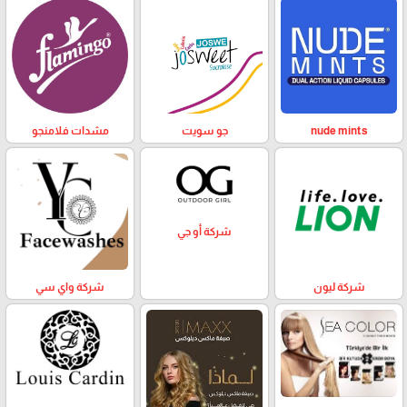
nude mints
جو سويت
مشدات فلامنجو
شركة أو جي
شركة ليون
شركة واي سي