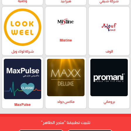
وطنية
هيرا بيد
شركة شيفي
Mistine
الوف
شركة لوك ويل
بروماني
ماكس جولد
MaxPulse
تثبيت تطبيقنا
"متجر الظاهر"