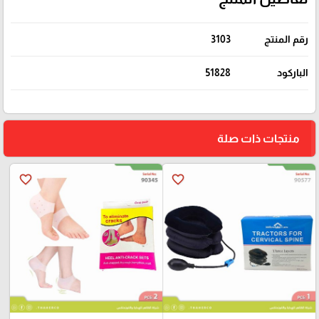
رقم المنتج
3103
الباركود
51828
منتجات ذات صلة
favorite_border
favorite_border