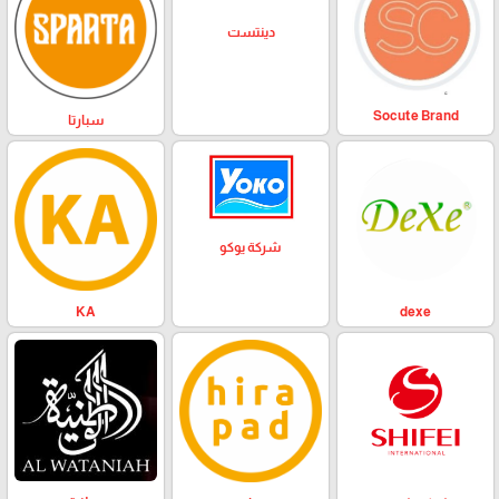
دينتست
Socute Brand
سبارتا
شركة يوكو
KA
dexe