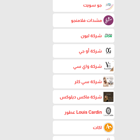
جو سويت
مشدات فلامنجو
شركة ليون
شركة أو جي
شركة واي سي
شركة سي كلر
شركة ماكس ديلوكس
Louis Cardin عطور
اكات