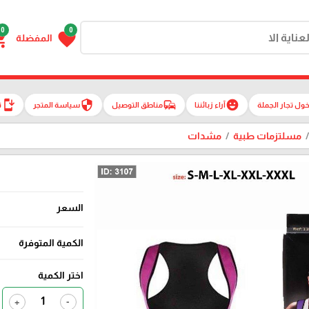
0
0
g_cart
favorite
المفضلة
install_mobile
security
commute
emoji_emotions
ول تجار الجملة
آراء زبائننا
مناطق التوصيل
سياسة المتجر
ت
مسلتزمات طبية
مشدات
السعر
الكمية المتوفرة
اختر الكمية
+
-