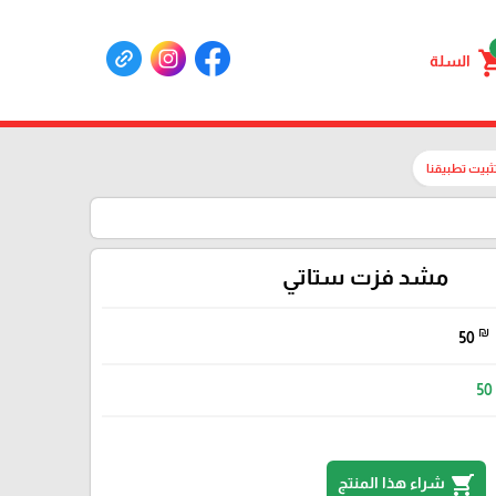
shoppin
السلة
ثبيت تطبيقنا
مشد فزت ستاتي
₪
50
50
shopping_cart
شراء هذا المنتج