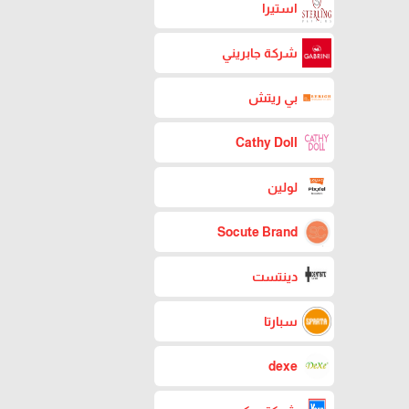
استيرا
شركة جابريني
بي ريتش
Cathy Doll
لولين
Socute Brand
دينتست
سبارتا
dexe