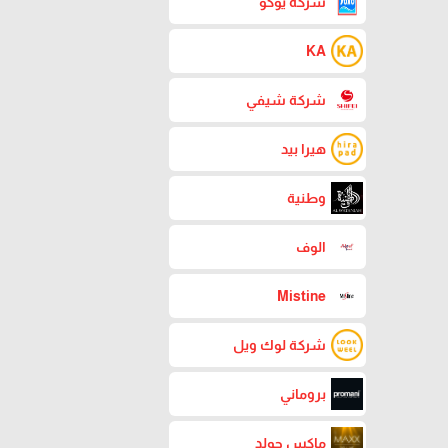
شركة يوكو
KA
شركة شيفي
هيرا بيد
وطنية
الوف
Mistine
شركة لوك ويل
بروماني
ماكس جولد