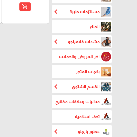
add_shopping_cart
chevron_left
مسلتزمات طبية
الحناء
chevron_left
مشدات فلامينجو
اخر العروض والحملات
بكجات المتجر
chevron_left
القسم الشتوي
مداليات وعلاقات مفاتيح
تحف اسلامية
chevron_left
عطور بارجلو