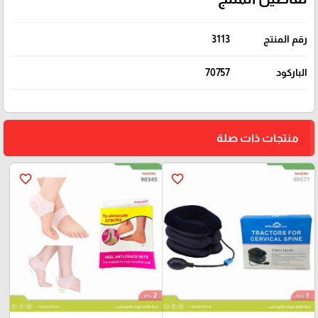
رقم المنتج
3113
الباركود
70757
منتجات ذات صلة
favorite_border
favorite_border