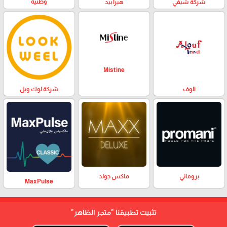
وطنية
هيرا بيد
شركة شيفي
Mistine
الوف
شركة لوك ويل
بروماني
ماكس جولد
MaxPulse
تثبيت تطبيقنا
"متجر الظاهر"