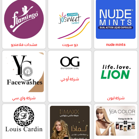
nude mints
جو سويت
مشدات فلامنجو
شركة أو جي
شركة ليون
شركة واي سي