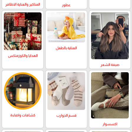
المناكير والعناية الاظافر
عطور
العناية بالطفل
الهدايا والكوزمتكس
صبغة الشعر
كشافات واضاءة
قسم الجوارب
اكسسوار