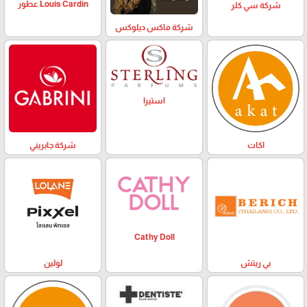
Louis Cardin عطور
شركة سي كلر
شركة ماكس ديلوكس
استيرا
اكات
شركة جابريني
Cathy Doll
بي ريتش
لولين