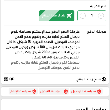
اختر الكمية
shopping_cart
شراء هذا المنتج
+
-
طريقة الدفع
طريقة الدفع الدفع عند الإستلام ببساطة نقوم
بايصال المنتج لغاية منزلك وتقوم بدفع الثمن
لموظف التوصيل. الضفة الغربية: 15 شيكل اذا كان
مجموع طلباتك اقل من 100 شيكل ويكون التوصيل
مجاني للطلبات بقيمة 200 شيكل واكثر داخل
القدس: 25 مناطق 48: 60 شيكل
ببساطة نقوم بايصال المنتج لغاية منزلك وتقوم
بدفع الثمن لموظف التوصيل.
qr_code
public
نسخ رابط المنتج
QR
policy
policy
policy
سياسة التوصيل
سياسة التبديل
سياسة الإلغاء
تفاصيل المنتج