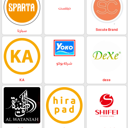
دينتست
Socute Brand
سبارتا
شركة يوكو
KA
dexe