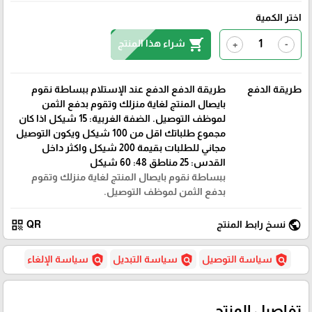
اختر الكمية
shopping_cart
شراء هذا المنتج
+
-
طريقة الدفع
طريقة الدفع الدفع عند الإستلام ببساطة نقوم
بايصال المنتج لغاية منزلك وتقوم بدفع الثمن
لموظف التوصيل. الضفة الغربية: 15 شيكل اذا كان
مجموع طلباتك اقل من 100 شيكل ويكون التوصيل
مجاني للطلبات بقيمة 200 شيكل واكثر داخل
القدس: 25 مناطق 48: 60 شيكل
ببساطة نقوم بايصال المنتج لغاية منزلك وتقوم
بدفع الثمن لموظف التوصيل.
qr_code
public
نسخ رابط المنتج
QR
policy
policy
policy
سياسة التوصيل
سياسة التبديل
سياسة الإلغاء
تفاصيل المنتج