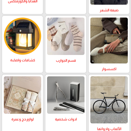
الهدايا والكوزمتكس
صبغة الشعر
كشافات واضاءة
قسم الجوارب
اكسسوار
لوازم حج وعمرة
ادوات شخصية
الألعاب وادواتها