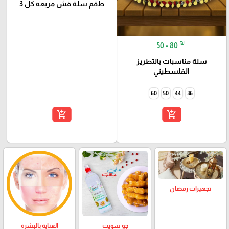
طقم سلة قش مربعه كل 3
₪
50 - 80
سلة مناسبات بالتطريز
الفلسطيني
60
50
44
36
add_shopping_cart
add_shopping_cart
تجهيزات رمضان
العناية بالبشرة
جو سويت