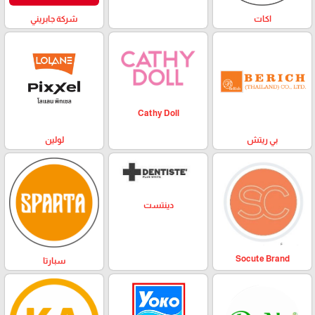
اكات
شركة جابريني
Cathy Doll
بي ريتش
لولين
دينتست
Socute Brand
سبارتا