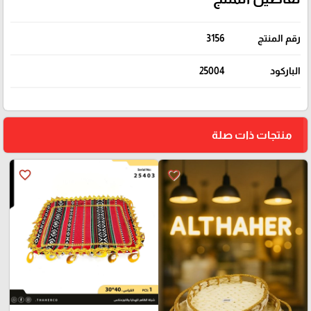
رقم المنتج
3156
الباركود
25004
منتجات ذات صلة
favorite_border
favorite_border