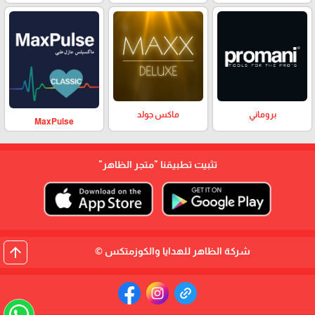
بروماني
ماكس جولد
MaxPulse
تثبيت تطبيقنا
"متجر الظاهر"
arrow_upward
شركة الظاهر للهدايا والكوزمتكس ©