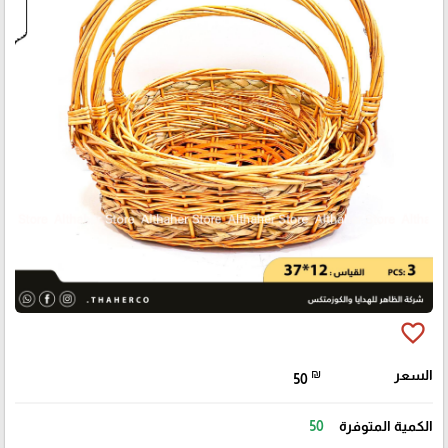
favorite_border
السعر
₪
50
الكمية المتوفرة
50