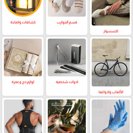
كشافات واضاءة
قسم الجوارب
اكسسوار
لوازم حج وعمرة
ادوات شخصية
الألعاب وادواتها