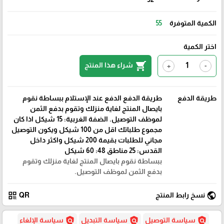
الكمية المتوفرة
55
اختر الكمية
shopping_cart
شراء هذا المنتج
+
-
طريقة الدفع
طريقة الدفع الدفع عند الإستلام ببساطة نقوم
بايصال المنتج لغاية منزلك وتقوم بدفع الثمن
لموظف التوصيل. الضفة الغربية: 15 شيكل اذا كان
مجموع طلباتك اقل من 100 شيكل ويكون التوصيل
مجاني للطلبات بقيمة 200 شيكل واكثر داخل
القدس: 25 مناطق 48: 60 شيكل
ببساطة نقوم بايصال المنتج لغاية منزلك وتقوم
بدفع الثمن لموظف التوصيل.
qr_code
public
نسخ رابط المنتج
QR
policy
policy
policy
سياسة التوصيل
سياسة التبديل
سياسة الإلغاء