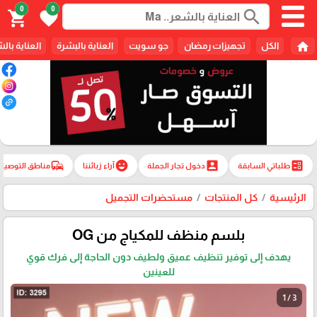
0
0
search
shopping_cart
favorite
home
الكل
تجهيزات رمضان
جو سويت
العناية بالبشرة
العناية بال
commute
emoji_emotions
account_box
ballot
طلباتي السابقة
دخول تجار الجملة
آراء زبائننا
مناطق التوصيل
الرئيسية
كل المنتجات
مستحضرات التجميل
بلسم منظف للمكياج من OG
يهدف إلى توفير تنظيف عميق ولطيف دون الحاجة إلى فرك قوي
للعينين
1 / 3