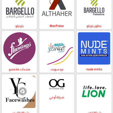
عطور بارجلو
MaxPulse
بارجيلو
nude mints
جو سويت
مشدات فلامنجو
شركة أو جي
شركة ليون
شركة واي سي