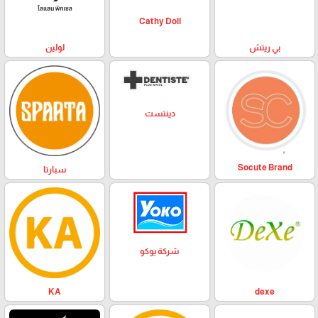
Cathy Doll
بي ريتش
لولين
دينتست
Socute Brand
سبارتا
شركة يوكو
KA
dexe