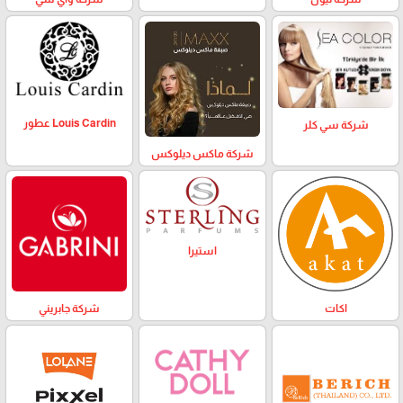
Louis Cardin عطور
شركة سي كلر
شركة ماكس ديلوكس
استيرا
اكات
شركة جابريني