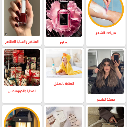
مزيلات الشعر
المناكير والعناية الاظافر
عطور
العناية بالطفل
الهدايا والكوزمتكس
صبغة الشعر