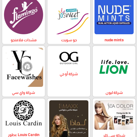
nude mints
جو سويت
مشدات فلامنجو
شركة أو جي
شركة ليون
شركة واي سي
Louis Cardin عطور
شركة سي كلر