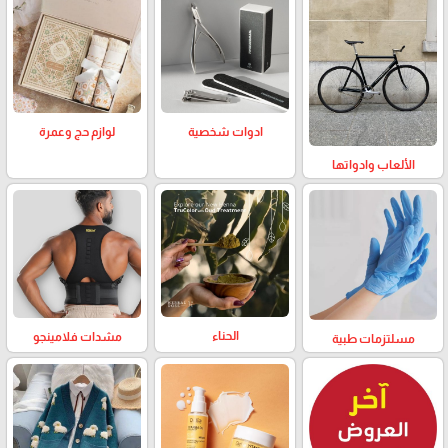
لوازم حج وعمرة
ادوات شخصية
الألعاب وادواتها
الحناء
مشدات فلامينجو
مسلتزمات طبية