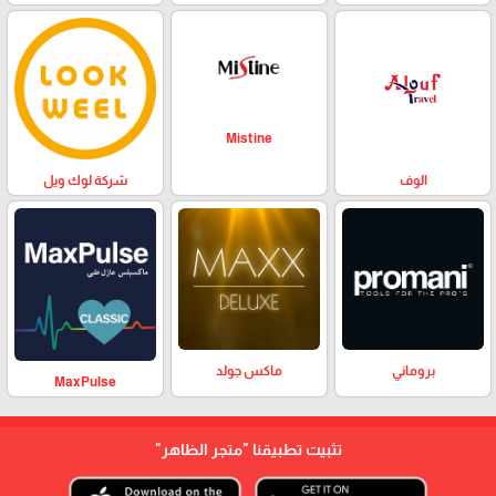
Mistine
الوف
شركة لوك ويل
بروماني
ماكس جولد
MaxPulse
تثبيت تطبيقنا
"متجر الظاهر"