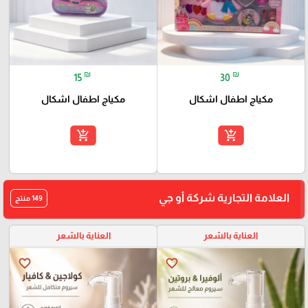
₪
₪
15
30
مكياج اطفال اشكال
مكياج اطفال اشكال
add_shopping_cart
add_shopping_cart
العلامة التجارية شركة أو جي
149 منتج
العناية بالشعر
العناية بالشعر
favorite_border
favorite_border