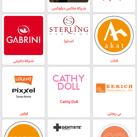
شركة ماكس ديلوكس
استيرا
اكات
شركة جابريني
Cathy Doll
بي ريتش
لولين