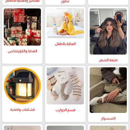
المناكير والعناية الاظافر
عطور
العناية بالطفل
الهدايا والكوزمتكس
صبغة الشعر
كشافات واضاءة
قسم الجوارب
اكسسوار