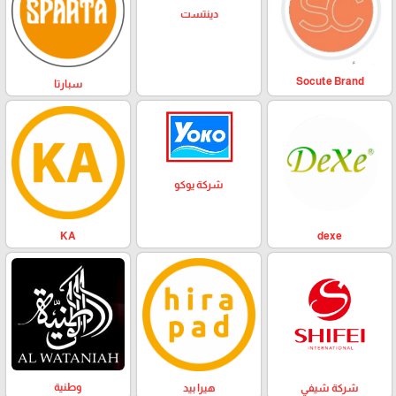
دينتست
Socute Brand
سبارتا
شركة يوكو
KA
dexe
وطنية
هيرا بيد
شركة شيفي