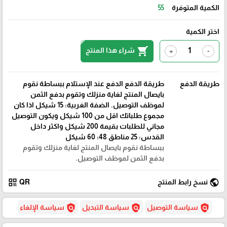
الكمية المتوفرة
55
اختر الكمية
shopping_cart
شراء هذا المنتج
+
-
طريقة الدفع
طريقة الدفع الدفع عند الإستلام ببساطة نقوم
بايصال المنتج لغاية منزلك وتقوم بدفع الثمن
لموظف التوصيل. الضفة الغربية: 15 شيكل اذا كان
مجموع طلباتك اقل من 100 شيكل ويكون التوصيل
مجاني للطلبات بقيمة 200 شيكل واكثر داخل
القدس: 25 مناطق 48: 60 شيكل
ببساطة نقوم بايصال المنتج لغاية منزلك وتقوم
بدفع الثمن لموظف التوصيل.
qr_code
public
نسخ رابط المنتج
QR
policy
policy
policy
سياسة التوصيل
سياسة التبديل
سياسة الإلغاء