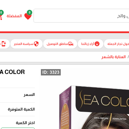
0
0
g_cart
favorite
المفضلة
install_mobile
security
commute
emoji_emotions
ول تجار الجملة
آراء زبائننا
مناطق التوصيل
سياسة المتجر
ت
العناية بالشعر
SEA COLOR صبغة تخفيف الشيب در
السعر
الكمية المتوفرة
اختر الكمية