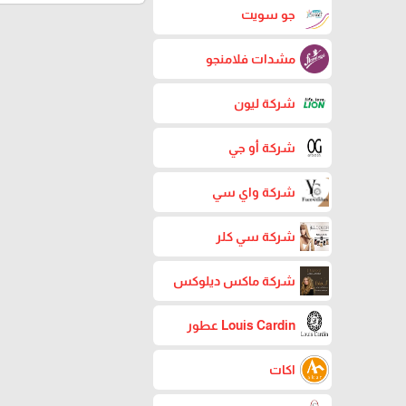
جو سويت
مشدات فلامنجو
شركة ليون
شركة أو جي
شركة واي سي
شركة سي كلر
شركة ماكس ديلوكس
Louis Cardin عطور
اكات