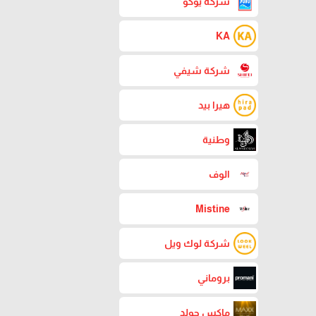
شركة يوكو
KA
شركة شيفي
هيرا بيد
وطنية
الوف
Mistine
شركة لوك ويل
بروماني
ماكس جولد