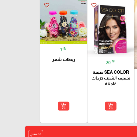
favorite_border
favorite_border
₪
7
ربطات شعر
₪
20
SEA COLOR صبغة
تخفيف الشيب درجات
غامقة
add_shopping_cart
add_shopping_cart
82 منتج