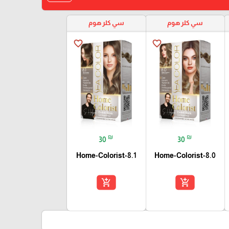
سي كلر هوم
سي كلر هوم
favorite_border
favorite_border
₪
₪
30
30
Home-Colorist-8.1
Home-Colorist-8.0
add_shopping_cart
add_shopping_cart