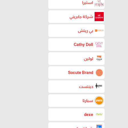
استيرا
شركة جابريني
بي ريتش
Cathy Doll
لولين
Socute Brand
دينتست
سبارتا
dexe