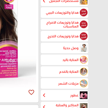
chevron_left
مستحضرات التجميل
هدايا والتوزيعات البيبي
هدايا وتوزيعات الافراح
المناسبات
هدايا وتوزيعات التخرج
وصل حديثا
العناية باليد
العناية بالقدم
مزيلات الشعر
favorite_border
chevron_left
عطور
المناكير والعناية
chevron_left