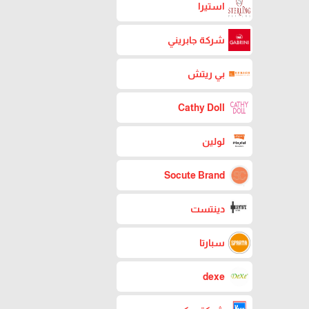
استيرا
شركة جابريني
بي ريتش
Cathy Doll
لولين
Socute Brand
دينتست
سبارتا
dexe