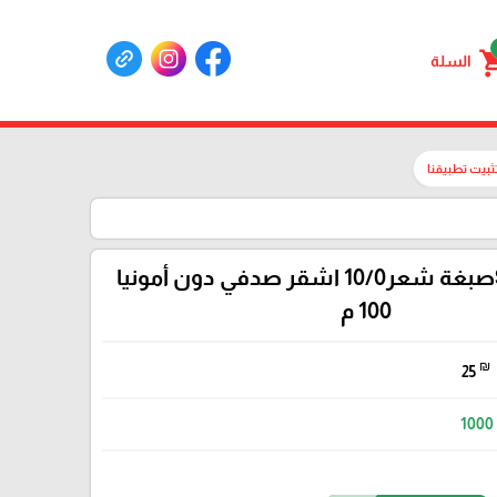
shoppin
السلة
ثبيت تطبيقنا
SEACOLORصبغة شعر10/0 اشقر صدفي دون أمونيا
100 م
₪
25
1000