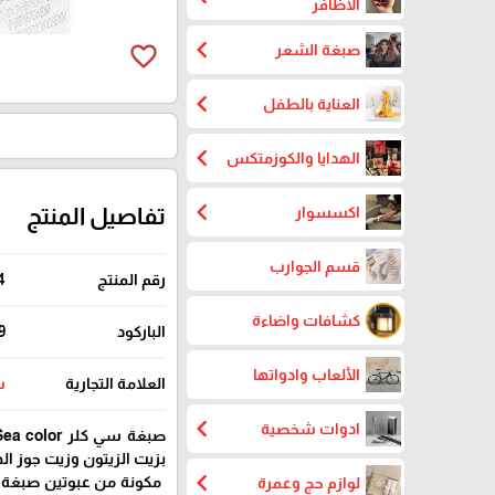
الاظافر
chevron_left
صبغة الشعر
favorite_border
chevron_left
العناية بالطفل
chevron_left
الهدايا والكوزمتكس
chevron_left
اكسسوار
تفاصيل المنتج
قسم الجوارب
رقم المنتج
4
كشافات واضاءة
الباركود
9
الألعاب وادواتها
العلامة التجارية
ش
chevron_left
ادوات شخصية
بزيت الزيتون وزيت جوز اله
chevron_left
لوازم حج وعمرة