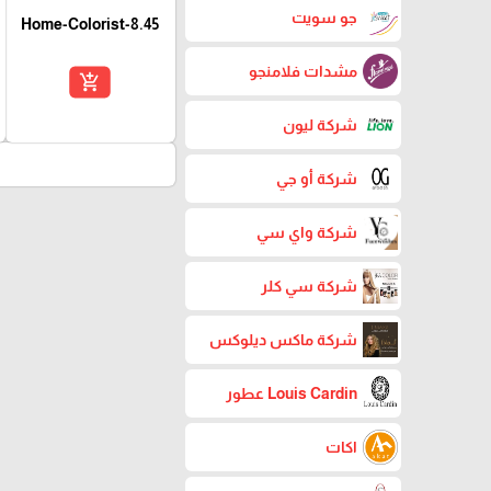
جو سويت
Home-Colorist-8.45
مشدات فلامنجو
add_shopping_cart
شركة ليون
شركة أو جي
شركة واي سي
شركة سي كلر
شركة ماكس ديلوكس
Louis Cardin عطور
اكات