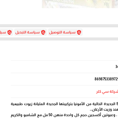
policy
policy
policy
سياسة التوصيل
سياسة التبديل
سياس
3
869875338972
ركة سي كلر
صبغة سي كلر Sea color الجديدة الخالية من الأمونيا بتركيبتها الجديدة المليانة زيوت طبيعية
ند وزيت الأرغان،،
مكونة من عبوتين صبغة ، وعبوتين أكسجين حجم كل واحدة منهن 50 مل مع الشامبو والكريم