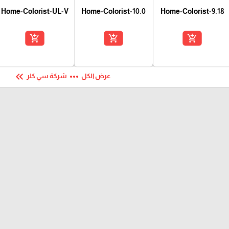
Home-Colorist-UL-V
Home-Colorist-10.0
Home-Colorist-9.18
add_shopping_cart
add_shopping_cart
add_shopping_cart
keyboard_double_arrow_left
more_horiz
عرض الكل
شركة سي كلر