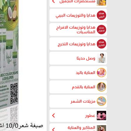
chevron_left
مستحضرات التجميل
هدايا والتوزيعات البيبي
هدايا وتوزيعات الافراح
المناسبات
هدايا وتوزيعات التخرج
وصل حديثا
العناية باليد
العناية بالقدم
مزيلات الشعر
chevron_left
عطور
المناكير والعناية
chevron_left