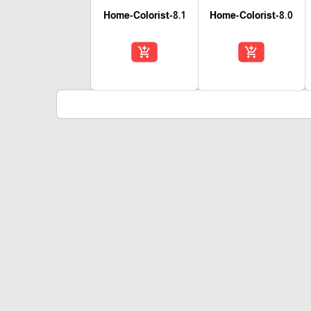
Home-Colorist-8.1
Home-Colorist-8.0
add_shopping_cart
add_shopping_cart