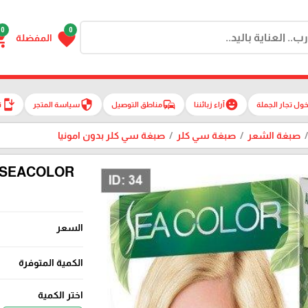
0
0
g_cart
favorite
المفضلة
install_mobile
security
commute
emoji_emotions
ول تجار الجملة
آراء زبائننا
مناطق التوصيل
سياسة المتجر
ت
صبغة الشعر
صبغة سي كلر
صبغة سي كلر بدون امونيا
السعر
الكمية المتوفرة
اختر الكمية