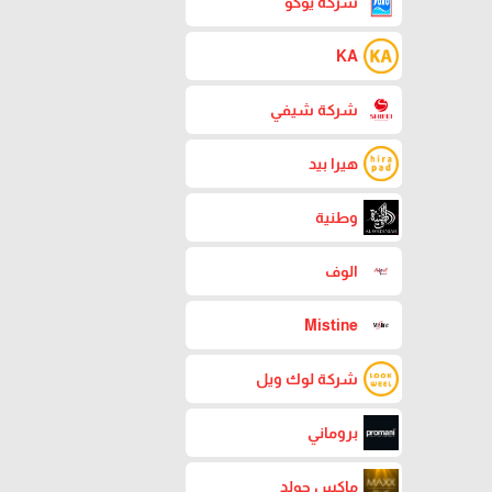
شركة يوكو
KA
شركة شيفي
هيرا بيد
وطنية
الوف
Mistine
شركة لوك ويل
بروماني
ماكس جولد