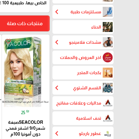
الخاص بيها، طبيعية 100 ٪ خالية من المواد المضرة بالشعر.
chevron_left
مسلتزمات طبية
منتجات ذات صلة
الحناء
chevron_left
favorite_border
مشدات فلامينجو
اخر العروض والحملات
بكجات المتجر
chevron_left
القسم الشتوي
مداليات وعلاقات مفاتيح
₪
25
تحف اسلامية
SEACOLORصبغة
شعر9/0 اشقر قمحي
chevron_left
عطور بارجلو
دون أمونيا 100م