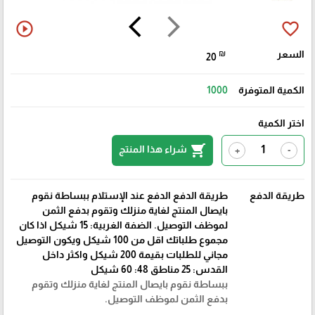
arrow_back_ios
arrow_forward_ios
play_circle_outline
favorite_border
السعر
₪
20
الكمية المتوفرة
1000
اختر الكمية
shopping_cart
شراء هذا المنتج
+
-
طريقة الدفع
طريقة الدفع الدفع عند الإستلام ببساطة نقوم
بايصال المنتج لغاية منزلك وتقوم بدفع الثمن
لموظف التوصيل. الضفة الغربية: 15 شيكل اذا كان
مجموع طلباتك اقل من 100 شيكل ويكون التوصيل
مجاني للطلبات بقيمة 200 شيكل واكثر داخل
القدس: 25 مناطق 48: 60 شيكل
ببساطة نقوم بايصال المنتج لغاية منزلك وتقوم
بدفع الثمن لموظف التوصيل.