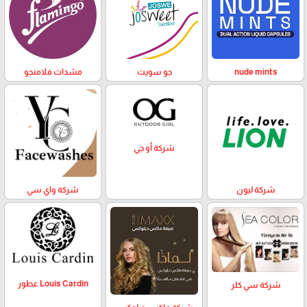
nude mints
جو سويت
مشدات فلامنجو
شركة أو جي
شركة ليون
شركة واي سي
Louis Cardin عطور
شركة سي كلر