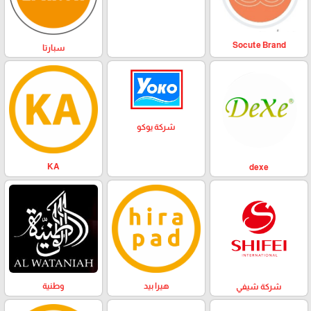
Socute Brand
سبارتا
شركة يوكو
KA
dexe
وطنية
هيرا بيد
شركة شيفي