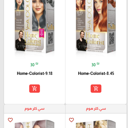
₪
₪
30
30
Home-Colorist-9.18
Home-Colorist-8.45
add_shopping_cart
add_shopping_cart
سي كلر هوم
سي كلر هوم
favorite_border
favorite_border