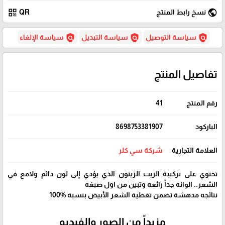
qr_code
public
نسخ رابط المنتج
QR
policy
policy
policy
سياسة التوصيل
سياسة التبديل
سياسة الإلغاء
تفاصيل المنتج
رقم المنتج
41
الباركود
8698753381907
العلامة التجارية
شركة سي كلر
تحتوي على تركيبة الزيت الزيتون الذي يؤدي إلى لون دائم ولامع في
الشعر.. الوانه جداً رائعه وتبين من اول صبغه
نتائجه مدهشة تضمن تغطية الشعر الأبيض بنسبة %100
مزيداً من الصور والفيديو