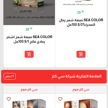
₪
20
SEA COLOR صبغة شعر رمال
الصحراء8/37 100مل
₪
20
SEA COLOR صبغة شعر اشقر
رمادي فاتح 8/1 100مل
add_shopping_cart
add_shopping_cart
العلامة التجارية شركة سي كلر
77 منتج
سي كلر هوم
سي كلر هوم
favorite_border
favorite_border