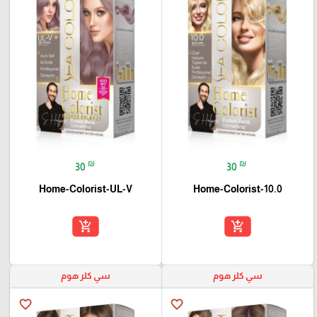
₪
₪
30
30
Home-Colorist-UL-V
Home-Colorist-10.0
add_shopping_cart
add_shopping_cart
سي كلر هوم
سي كلر هوم
favorite_border
favorite_border