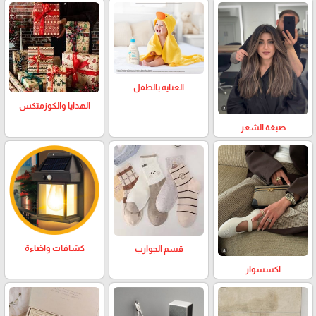
العناية بالطفل
الهدايا والكوزمتكس
صبغة الشعر
كشافات واضاءة
قسم الجوارب
اكسسوار