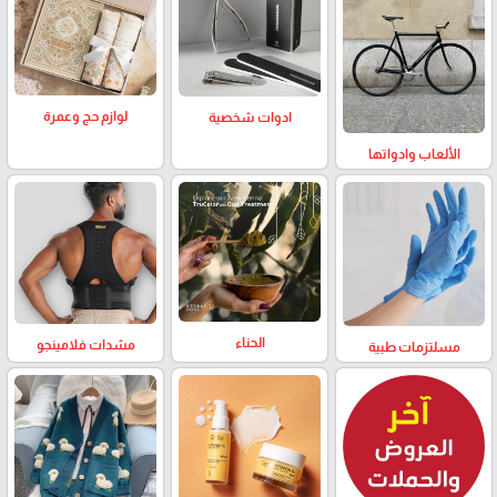
لوازم حج وعمرة
ادوات شخصية
الألعاب وادواتها
الحناء
مشدات فلامينجو
مسلتزمات طبية