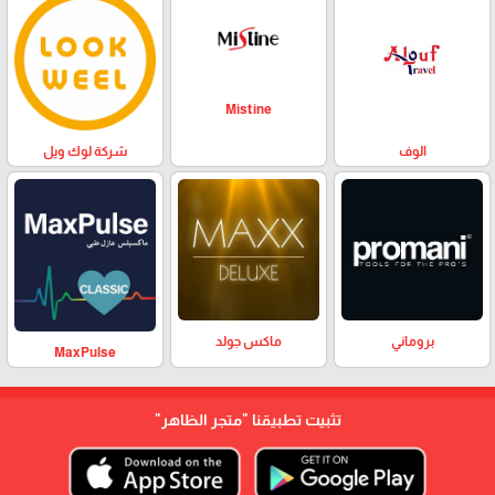
Mistine
الوف
شركة لوك ويل
بروماني
ماكس جولد
MaxPulse
تثبيت تطبيقنا
"متجر الظاهر"