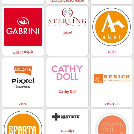
شركة ماكس ديلوكس
استيرا
اكات
شركة جابريني
Cathy Doll
بي ريتش
لولين
دينتست