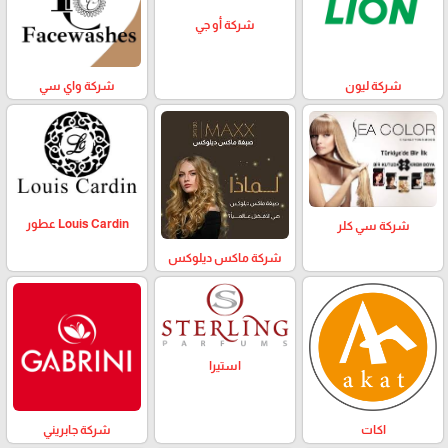
شركة أو جي
شركة ليون
شركة واي سي
Louis Cardin عطور
شركة سي كلر
شركة ماكس ديلوكس
استيرا
اكات
شركة جابريني