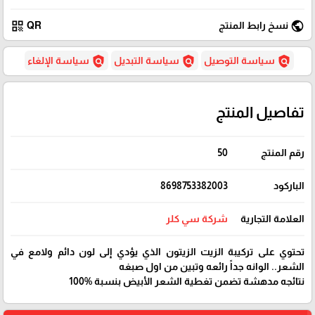
qr_code
public
نسخ رابط المنتج
QR
policy
policy
policy
سياسة التوصيل
سياسة التبديل
سياسة الإلغاء
تفاصيل المنتج
رقم المنتج
50
الباركود
8698753382003
العلامة التجارية
شركة سي كلر
تحتوي على تركيبة الزيت الزيتون الذي يؤدي إلى لون دائم ولامع في
الشعر.. الوانه جداً رائعه وتبين من اول صبغه
نتائجه مدهشة تضمن تغطية الشعر الأبيض بنسبة %100