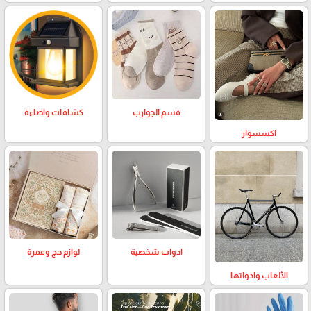
كشافات واضاءة
قسم الجوارب
اكسسوار
لوازم حج وعمرة
ادوات شخصية
الألعاب وادواتها