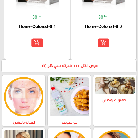
₪
₪
30
30
Home-Colorist-8.1
Home-Colorist-8.0
add_shopping_cart
add_shopping_cart
keyboard_double_arrow_left
more_horiz
عرض الكل
شركة سي كلر
تجهيزات رمضان
العناية بالبشرة
جو سويت