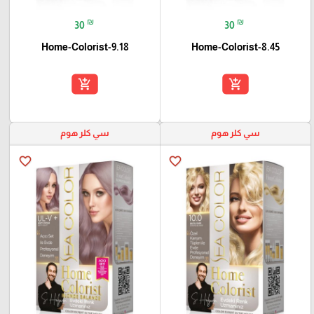
₪
₪
30
30
Home-Colorist-9.18
Home-Colorist-8.45
add_shopping_cart
add_shopping_cart
سي كلر هوم
سي كلر هوم
favorite_border
favorite_border