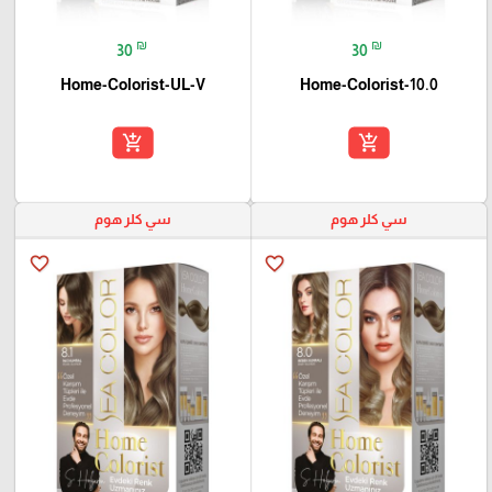
₪
₪
30
30
Home-Colorist-UL-V
Home-Colorist-10.0
add_shopping_cart
add_shopping_cart
سي كلر هوم
سي كلر هوم
favorite_border
favorite_border