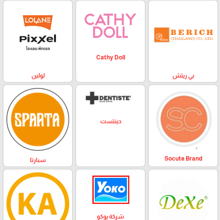
Cathy Doll
بي ريتش
لولين
دينتست
Socute Brand
سبارتا
شركة يوكو