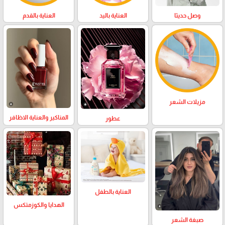
وصل حديثا
العناية باليد
العناية بالقدم
مزيلات الشعر
المناكير والعناية الاظافر
عطور
العناية بالطفل
الهدايا والكوزمتكس
صبغة الشعر