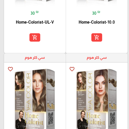
₪
₪
30
30
Home-Colorist-UL-V
Home-Colorist-10.0
add_shopping_cart
add_shopping_cart
سي كلر هوم
سي كلر هوم
favorite_border
favorite_border