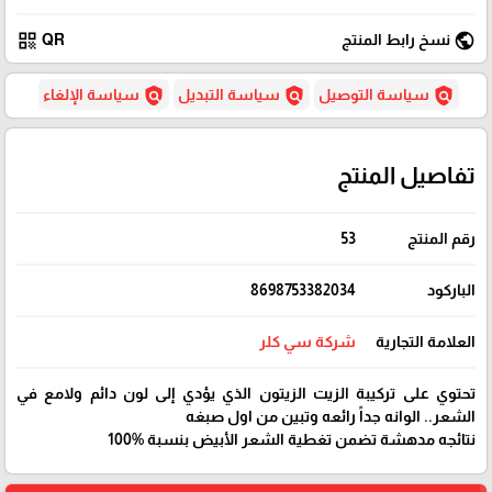
qr_code
public
نسخ رابط المنتج
QR
policy
policy
policy
سياسة التوصيل
سياسة التبديل
سياسة الإلغاء
تفاصيل المنتج
رقم المنتج
53
الباركود
8698753382034
العلامة التجارية
شركة سي كلر
تحتوي على تركيبة الزيت الزيتون الذي يؤدي إلى لون دائم ولامع في
الشعر.. الوانه جداً رائعه وتبين من اول صبغه
نتائجه مدهشة تضمن تغطية الشعر الأبيض بنسبة %100