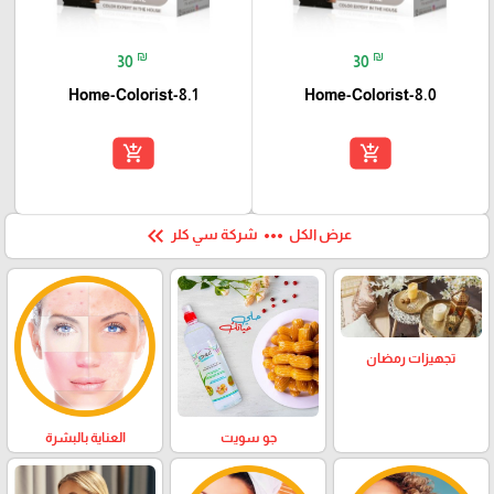
₪
₪
30
30
Home-Colorist-8.1
Home-Colorist-8.0
add_shopping_cart
add_shopping_cart
keyboard_double_arrow_left
more_horiz
عرض الكل
شركة سي كلر
تجهيزات رمضان
العناية بالبشرة
جو سويت