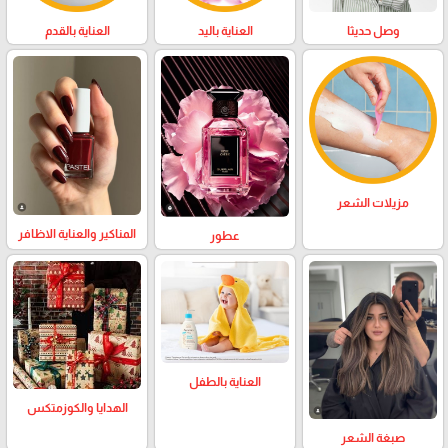
وصل حديثا
العناية باليد
العناية بالقدم
مزيلات الشعر
المناكير والعناية الاظافر
عطور
العناية بالطفل
الهدايا والكوزمتكس
صبغة الشعر