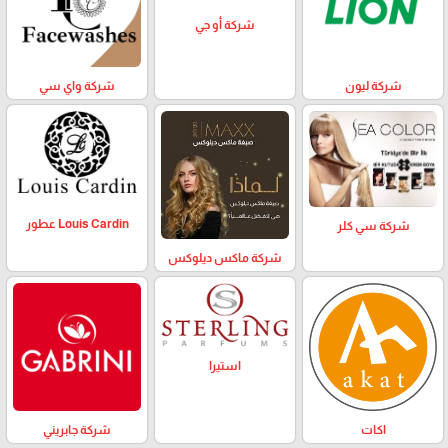
شركة أو جي
شركة ليون
شركة واي سي
Louis Cardin عطور
شركة سي كلر
شركة ماكس ديلوكس
استيرا
اكات
شركة جابريني