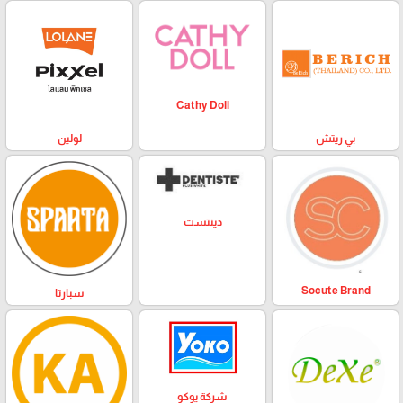
Cathy Doll
بي ريتش
لولين
دينتست
Socute Brand
سبارتا
شركة يوكو