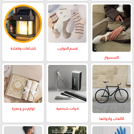
كشافات واضاءة
قسم الجوارب
اكسسوار
لوازم حج وعمرة
ادوات شخصية
الألعاب وادواتها