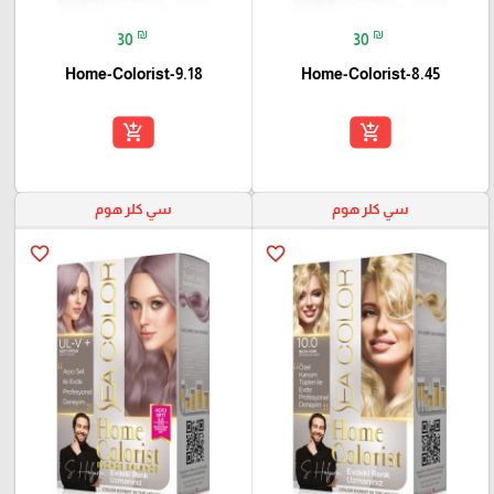
₪
₪
30
30
Home-Colorist-9.18
Home-Colorist-8.45
add_shopping_cart
add_shopping_cart
سي كلر هوم
سي كلر هوم
favorite_border
favorite_border