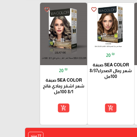
favorite_border
favorite_border
₪
20
SEA COLOR صبغة
₪
20
شعر رمال الصحراء8/37
100مل
SEA COLOR صبغة
شعر اشقر رمادي فاتح
8/1 100مل
add_shopping_cart
add_shopping_cart
77 منتج