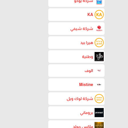
شركة يوكو
KA
شركة شيفي
هيرا بيد
وطنية
الوف
Mistine
شركة لوك ويل
بروماني
ماكس جولد