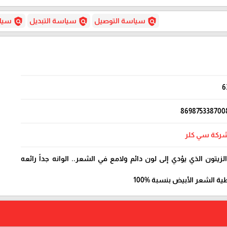
policy
policy
policy
سياسة التوصيل
سياسة التبديل
سياس
6
869875338700
ركة سي كلر
لزيتون الذي يؤدي إلى لون دائم ولامع في الشعر.. الوانه جداً رائعه
 الشعر الأبيض بنسبة %100