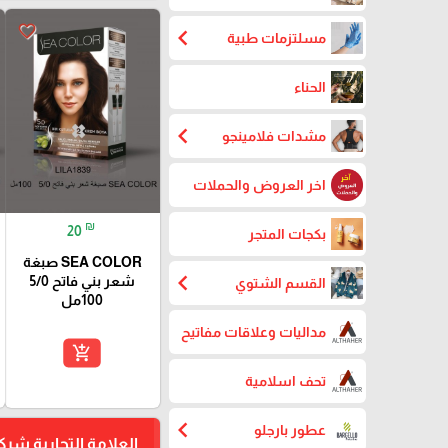
favorite_border
chevron_left
مسلتزمات طبية
الحناء
chevron_left
مشدات فلامينجو
اخر العروض والحملات
₪
20
بكجات المتجر
SEA COLOR صبغة
chevron_left
شعر بني فاتح 5/0
القسم الشتوي
100مل
مداليات وعلاقات مفاتيح
add_shopping_cart
تحف اسلامية
chevron_left
عطور بارجلو
العلامة التجارية شر