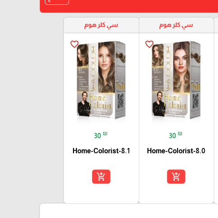
سي كلر هوم
سي كلر هوم
favorite_border
favorite_border
₪
₪
30
30
Home-Colorist-8.1
Home-Colorist-8.0
add_shopping_cart
add_shopping_cart