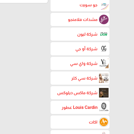
جو سويت
مشدات فلامنجو
شركة ليون
شركة أو جي
شركة واي سي
شركة سي كلر
شركة ماكس ديلوكس
Louis Cardin عطور
اكات