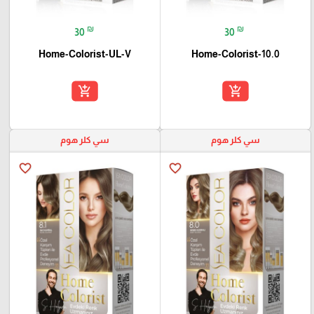
₪
₪
30
30
Home-Colorist-UL-V
Home-Colorist-10.0
add_shopping_cart
add_shopping_cart
سي كلر هوم
سي كلر هوم
favorite_border
favorite_border