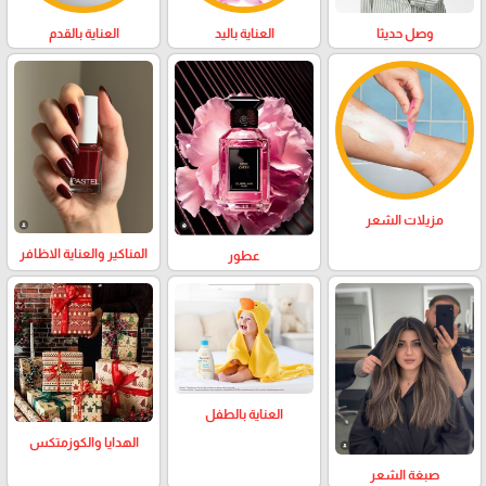
وصل حديثا
العناية باليد
العناية بالقدم
مزيلات الشعر
المناكير والعناية الاظافر
عطور
العناية بالطفل
الهدايا والكوزمتكس
صبغة الشعر