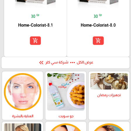
₪
₪
30
30
Home-Colorist-8.1
Home-Colorist-8.0
add_shopping_cart
add_shopping_cart
keyboard_double_arrow_left
more_horiz
عرض الكل
شركة سي كلر
تجهيزات رمضان
العناية بالبشرة
جو سويت