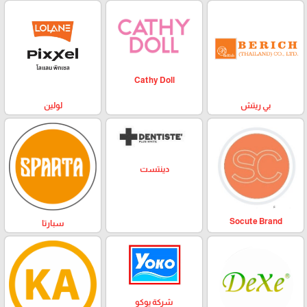
Cathy Doll
بي ريتش
لولين
دينتست
Socute Brand
سبارتا
شركة يوكو