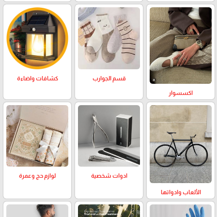
كشافات واضاءة
قسم الجوارب
اكسسوار
لوازم حج وعمرة
ادوات شخصية
الألعاب وادواتها