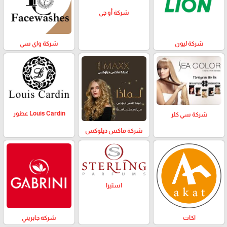
شركة أو جي
شركة ليون
شركة واي سي
Louis Cardin عطور
شركة سي كلر
شركة ماكس ديلوكس
استيرا
اكات
شركة جابريني