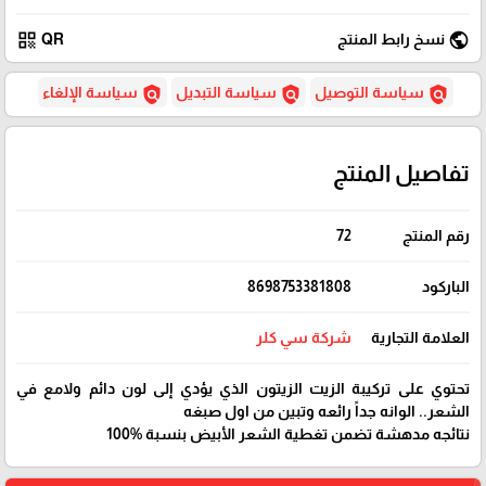
qr_code
public
نسخ رابط المنتج
QR
policy
policy
policy
سياسة التوصيل
سياسة التبديل
سياسة الإلغاء
تفاصيل المنتج
رقم المنتج
72
الباركود
8698753381808
العلامة التجارية
شركة سي كلر
تحتوي على تركيبة الزيت الزيتون الذي يؤدي إلى لون دائم ولامع في
الشعر.. الوانه جداً رائعه وتبين من اول صبغه
نتائجه مدهشة تضمن تغطية الشعر الأبيض بنسبة %100