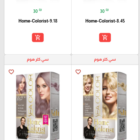
₪
₪
30
30
Home-Colorist-9.18
Home-Colorist-8.45
add_shopping_cart
add_shopping_cart
سي كلر هوم
سي كلر هوم
favorite_border
favorite_border