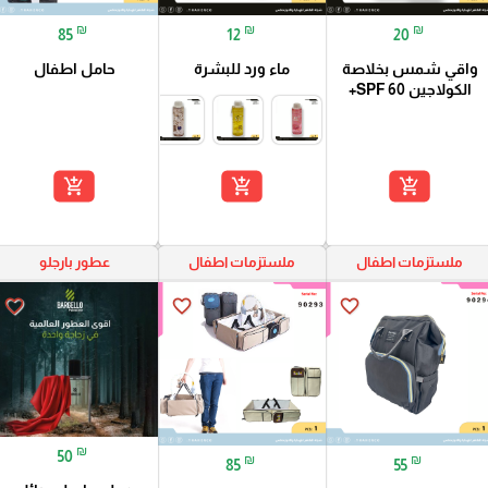
₪
₪
₪
85
12
20
واقي شمس بخلاصة
ماء ورد للبشرة
حامل اطفال
الكولاجين 60 SPF+
add_shopping_cart
add_shopping_cart
add_shopping_cart
ملستزمات اطفال
ملستزمات اطفال
عطور بارجلو
favorite_border
favorite_border
favorite_border
₪
50
₪
₪
85
55