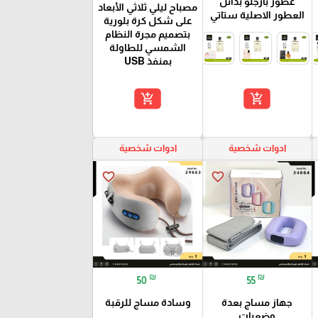
عطور بارجلو بدائل
مصباح ليلي ثلاثي الأبعاد
العطور الاصلية ستاتي
على شكل كرة بلورية
بتصميم مجرة النظام
الشمسي للطاولة
بمنفذ USB
add_shopping_cart
add_shopping_cart
ادوات شخصية
ادوات شخصية
favorite_border
favorite_border
₪
₪
50
55
جهاز مساج بعدة
وسادة مساج للرقبة
وضعيات