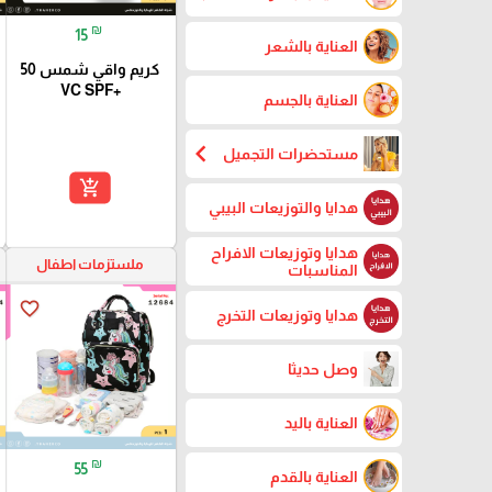
₪
15
العناية بالشعر
كريم واقي شمس 50
+VC SPF
العناية بالجسم
chevron_left
مستحضرات التجميل
add_shopping_cart
هدايا والتوزيعات البيبي
هدايا وتوزيعات الافراح
ملستزمات اطفال
المناسبات
favorite_border
هدايا وتوزيعات التخرج
وصل حديثا
العناية باليد
₪
55
العناية بالقدم