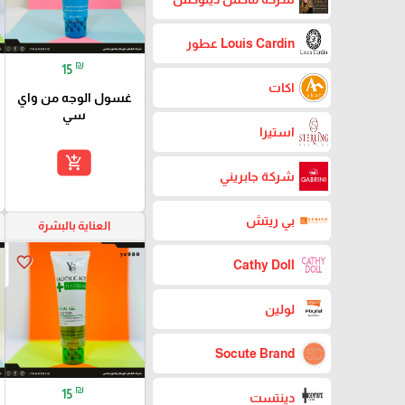
Louis Cardin عطور
₪
15
اكات
غسول الوجه من واي
سي
استيرا
add_shopping_cart
شركة جابريني
بي ريتش
العناية بالبشرة
favorite_border
Cathy Doll
لولين
Socute Brand
₪
15
دينتست