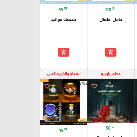
₪
₪
55
110
حامل اطفال
شنطة مواليد
add_shopping_cart
add_shopping_cart
عطور بارجلو
الهدايا والكوزمتكس
favorite_border
favorite_border
₪
50
₪
15