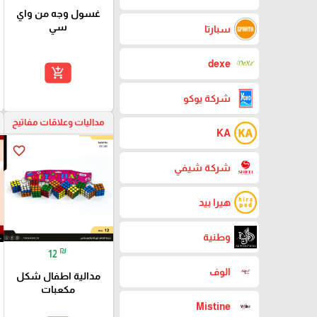
غسول وجه من واي
سي
سبارتا
dexe
add_shopping_cart
شركة يوكو
مداليات وعلاقات مفاتيح
KA
favorite_border
شركة شيفي
هيرا بيد
وطنية
₪
12
الوف
مدالية اطفال شكل
مكعبات
Mistine