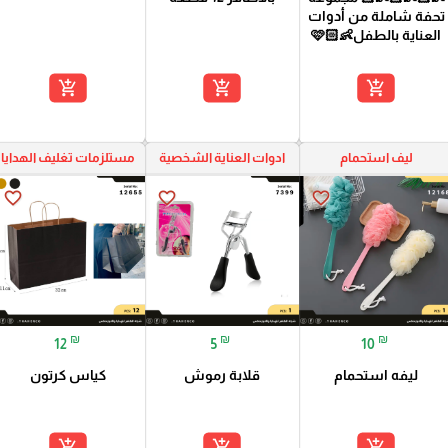
تحفة شاملة من أدوات
العناية بالطفل👶🏻🩷
add_shopping_cart
add_shopping_cart
add_shopping_cart
ليف استحمام
ادوات العناية الشخصية
مستلزمات تغليف الهدايا
favorite_border
favorite_border
favorite_border
₪
₪
₪
12
5
10
ليفه استحمام
قلابة رموش
كياس كرتون
add_shopping_cart
add_shopping_cart
add_shopping_cart