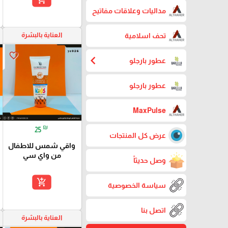
مداليات وعلاقات مفاتيح
العناية بالبشرة
تحف اسلامية
favorite_border
chevron_left
عطور بارجلو
عطور بارجلو
MaxPulse
₪
25
عرض كل المنتجات
واقي شمس للاطفال
من واي سي
وصل حديثاً
add_shopping_cart
سياسة الخصوصية
اتصل بنا
العناية بالبشرة