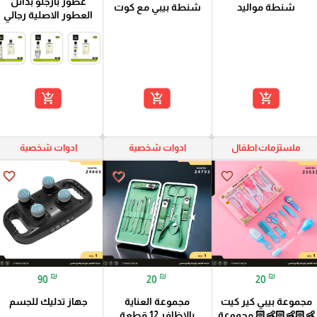
عطور بارجلو بدائل
شنطة مواليد
شنطة بيبي مع كوت
العطور الاصلية رجالي
add_shopping_cart
add_shopping_cart
add_shopping_cart
ملستزمات اطفال
ادوات شخصية
ادوات شخصية
favorite_border
favorite_border
favorite_border
₪
₪
₪
90
20
20
مجموعة بيبي كير كيت
مجموعة العناية
جهاز تدليك للجسم
👶🏻👶🏻👶🏻 مجموعة
بالاظافر 12 قطعة