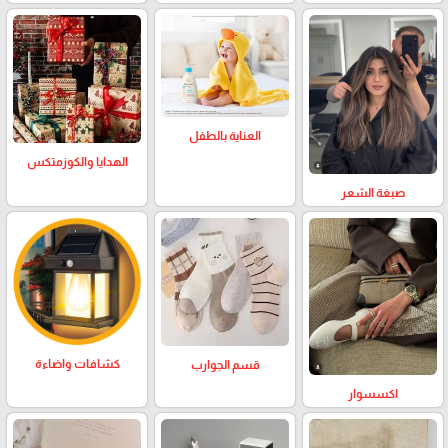
العناية بالطفل
الهدايا والكوزمتكس
صبغة الشعر
كشافات واضاءة
قسم الجوارب
اكسسوار