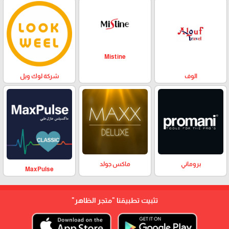
Mistine
الوف
شركة لوك ويل
بروماني
ماكس جولد
MaxPulse
تثبيت تطبيقنا
"متجر الظاهر"