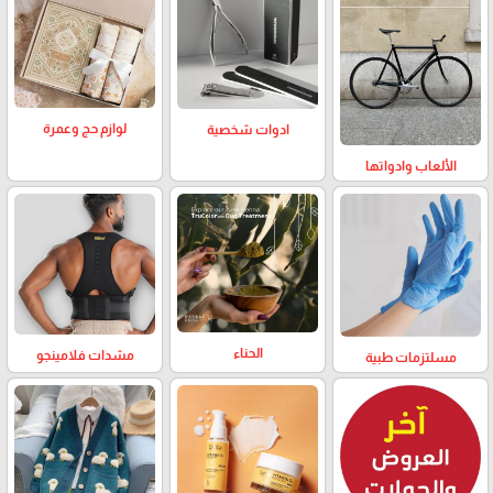
لوازم حج وعمرة
ادوات شخصية
الألعاب وادواتها
الحناء
مشدات فلامينجو
مسلتزمات طبية