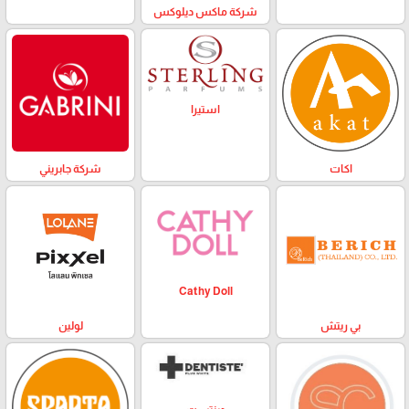
شركة ماكس ديلوكس
استيرا
اكات
شركة جابريني
Cathy Doll
بي ريتش
لولين