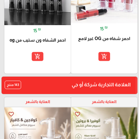
₪
15
₪
15
احمر شفاه من OG غير لامع
احمر الشفاه ون ستيب من og
add_shopping_cart
add_shopping_cart
العلامة التجارية شركة أو جي
143 منتج
العناية بالشعر
العناية بالشعر
favorite_border
favorite_border