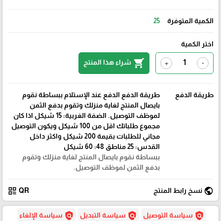
الكمية المتوفرة
25
اختر الكمية
shopping_cart
شراء هذا المنتج
+
-
طريقة الدفع
طريقة الدفع الدفع عند الإستلام ببساطة نقوم
بايصال المنتج لغاية منزلك وتقوم بدفع الثمن
لموظف التوصيل. الضفة الغربية: 15 شيكل اذا كان
مجموع طلباتك اقل من 100 شيكل ويكون التوصيل
مجاني للطلبات بقيمة 200 شيكل واكثر داخل
القدس: 25 مناطق 48: 60 شيكل
ببساطة نقوم بايصال المنتج لغاية منزلك وتقوم
بدفع الثمن لموظف التوصيل.
qr_code
public
نسخ رابط المنتج
QR
policy
policy
policy
سياسة التوصيل
سياسة التبديل
سياسة الإلغاء