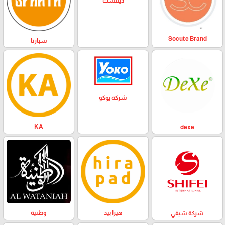
دينتست
Socute Brand
سبارتا
شركة يوكو
KA
dexe
وطنية
هيرا بيد
شركة شيفي