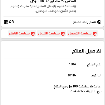
القدس: 25 مناطق 48: 60 شيكل
ببساطة نقوم بايصال المنتج لغاية منزلك وتقوم
بدفع الثمن لموظف التوصيل.
qr_code
public
نسخ رابط المنتج
QR
policy
policy
policy
سياسة التوصيل
سياسة التبديل
سياسة الإلغاء
تفاصيل المنتج
رقم المنتج
1304
الباركود
81116
زجاجة بلاستيكية 100 مل مع البخاخ
بيع بالدزينة / 12 قطعة