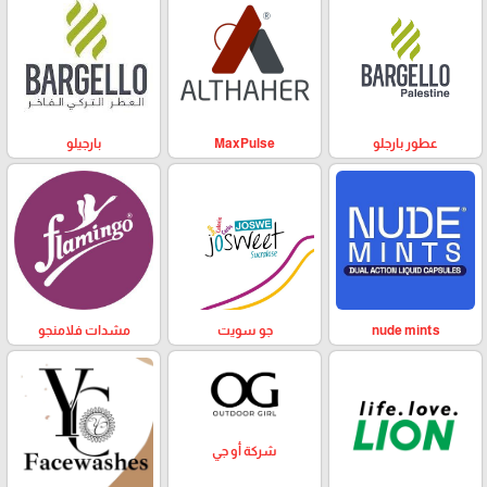
عطور بارجلو
MaxPulse
بارجيلو
nude mints
جو سويت
مشدات فلامنجو
شركة أو جي