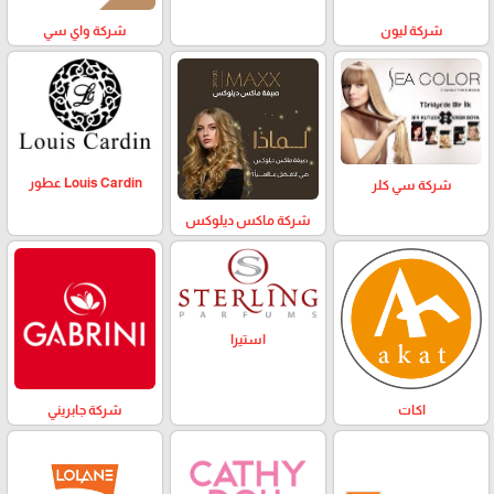
شركة ليون
شركة واي سي
Louis Cardin عطور
شركة سي كلر
شركة ماكس ديلوكس
استيرا
اكات
شركة جابريني