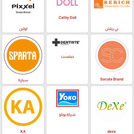
Cathy Doll
بي ريتش
لولين
دينتست
Socute Brand
سبارتا
شركة يوكو
KA
dexe