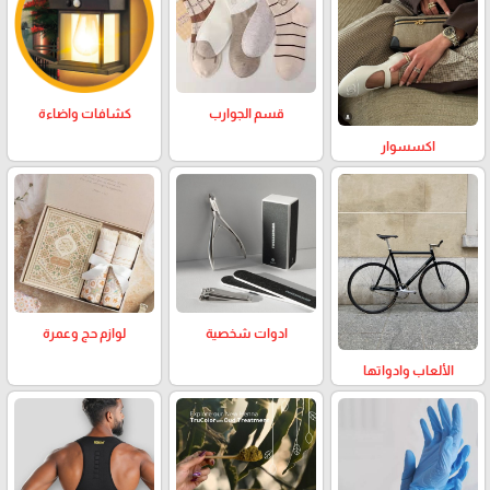
كشافات واضاءة
قسم الجوارب
اكسسوار
لوازم حج وعمرة
ادوات شخصية
الألعاب وادواتها