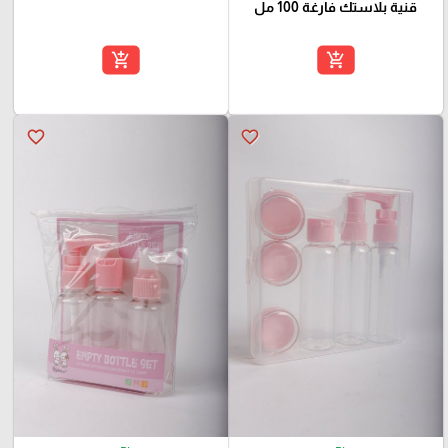
قنية بلاستك فارغة 100 مل
add_shopping_cart
add_shopping_cart
favorite_border
favorite_border