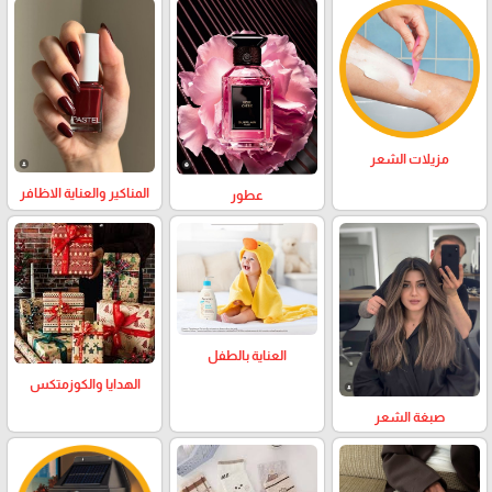
مزيلات الشعر
المناكير والعناية الاظافر
عطور
العناية بالطفل
الهدايا والكوزمتكس
صبغة الشعر