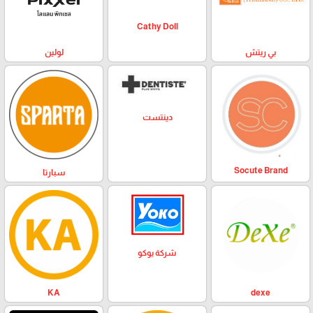
Cathy Doll
بي ريتش
لولين
دينتست
Socute Brand
سبارتا
شركة يوكو
KA
dexe