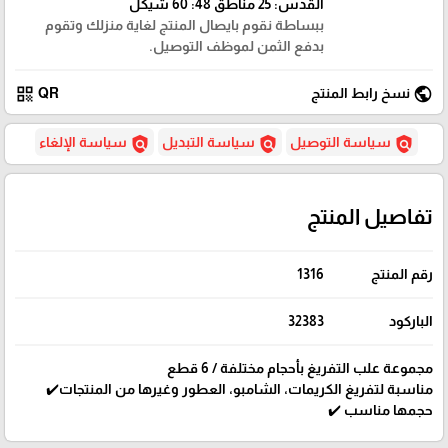
القدس: 25 مناطق 48: 60 شيكل
ببساطة نقوم بايصال المنتج لغاية منزلك وتقوم
بدفع الثمن لموظف التوصيل.
qr_code
public
نسخ رابط المنتج
QR
policy
policy
policy
سياسة التوصيل
سياسة التبديل
سياسة الإلغاء
تفاصيل المنتج
رقم المنتج
1316
الباركود
32383
مجموعة علب التفريغ بأحجام مختلفة / 6 قطع
مناسبة لتفريغ الكريمات، الشامبو، العطور وغيرها من المنتجات✔️
حجمها مناسب ✔️