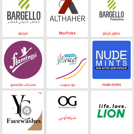
عطور بارجلو
MaxPulse
بارجيلو
nude mints
جو سويت
مشدات فلامنجو
شركة أو جي