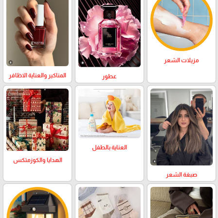
مزيلات الشعر
المناكير والعناية الاظافر
عطور
العناية بالطفل
الهدايا والكوزمتكس
صبغة الشعر