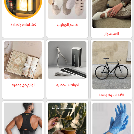
كشافات واضاءة
قسم الجوارب
اكسسوار
لوازم حج وعمرة
ادوات شخصية
الألعاب وادواتها