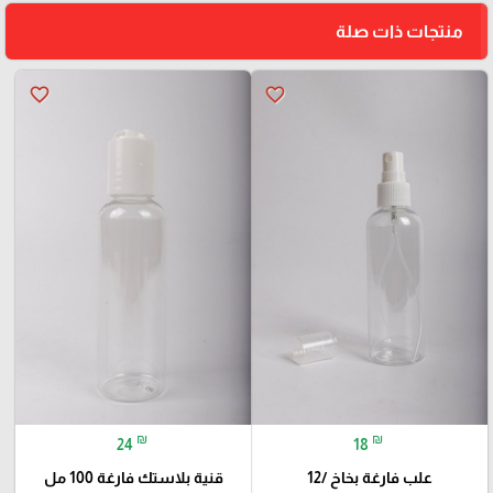
منتجات ذات صلة
favorite_border
favorite_border
₪
₪
24
18
علب فارغة بخاخ /12
قنية بلاستك فارغة 100 مل