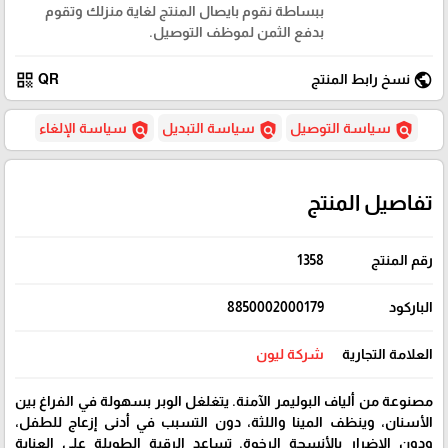
ببساطة نقوم بايصال المنتج لغاية منزلك وتقوم
بدفع الثمن لموظف التوصيل.
qr_code
public
نسخ رابط المنتج
QR
policy
policy
policy
سياسة التوصيل
سياسة التبديل
سياسة الإلغاء
تفاصيل المنتج
رقم المنتج
1358
الباركود
8850002000179
العلامة التجارية
شركة ليون
مصنوعة من ألياف البوليمر الآمنة. يتغلغل الوبر بسهولة في الفراغ بين
الأسنان، وينظف المينا واللثة، دون التسبب في أدنى إزعاج للطفل،
ودون الإضرار بالأنسجة الرخوة. تساعد الرقبة الطويلة على العناية