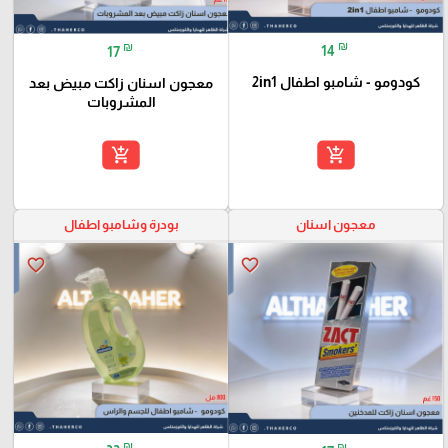
₪
₪
14
17
كودومو - شامبو اطفال 2in1
معجون اسنان زاكت مبيض بعد
المشروبات
add_shopping_cart
add_shopping_cart
معجون اسنان
بودرة وشامبو اطفال
favorite_border
favorite_border
₪
₪