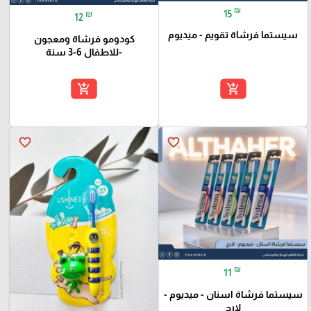
₪
15
₪
12
سيستما فرشاة تقويم - ميديوم
كودومو فرشاة ومعجون
-للاطفال 6-3 سنة
add_shopping_cart
add_shopping_cart
favorite_border
favorite_border
₪
11
سيستما فرشاة اسنان - ميديوم -
لارج