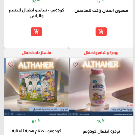
32
17
كودومو - شامبو اطفال للجسم
معجون اسنان زاكت للمدخنين
والراس
add_shopping_cart
add_shopping_cart
بودرة وشامبو اطفال
ملستزمات اطفال
favorite_border
favorite_border
₪
₪
62
15
كودومو - طقم هدية للعناية
بودرة اطفال كودومو