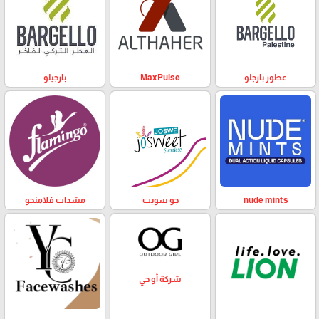
عطور بارجلو
MaxPulse
بارجيلو
nude mints
جو سويت
مشدات فلامنجو
شركة أو جي