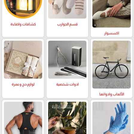
كشافات واضاءة
قسم الجوارب
اكسسوار
لوازم حج وعمرة
ادوات شخصية
الألعاب وادواتها