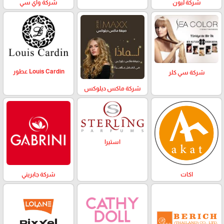
شركة ليون
شركة واي سي
Louis Cardin عطور
شركة سي كلر
شركة ماكس ديلوكس
استيرا
اكات
شركة جابريني