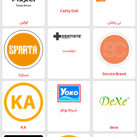
Cathy Doll
بي ريتش
لولين
دينتست
Socute Brand
سبارتا
شركة يوكو
KA
dexe