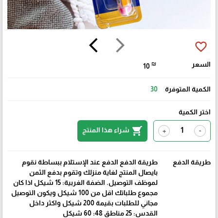
arrow_back_ios
arrow_forward_ios
favorite_border
السعر
₪
10
الكمية المتوفرة
30
اختر الكمية
shopping_cart
شراء هذا المنتج
+
-
طريقة الدفع
طريقة الدفع الدفع عند الإستلام ببساطة نقوم
بايصال المنتج لغاية منزلك وتقوم بدفع الثمن
لموظف التوصيل. الضفة الغربية: 15 شيكل اذا كان
مجموع طلباتك اقل من 100 شيكل ويكون التوصيل
مجاني للطلبات بقيمة 200 شيكل واكثر داخل
القدس: 25 مناطق 48: 60 شيكل