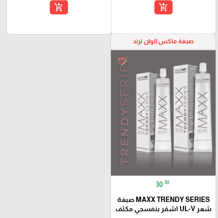
add_shopping_cart
add_shopping_cart
صبغة ماكس الوان ترند
favorite_border
₪
30
MAXX TRENDY SERIES صبغة
شعر UL-V اشقر بنفسجي مكثف