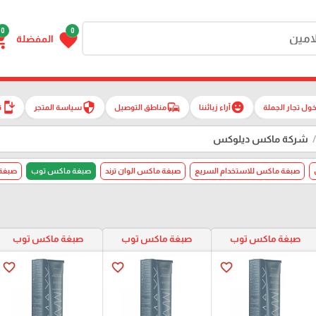
0
0
g_cart
favorite
المفضلة
install_mobile
security
commute
emoji_emotions
ول تجار الجملة
آراء زبائننا
مناطق التوصيل
سياسة المتجر
ت
شركة ماكس ديلوكس
صبغة ماكس للاستخدام السريع
صبغة ماكس الوان ترند
صبغة ماكس توب
صبغة
صبغة ماكس توب
صبغة ماكس توب
صبغة ماكس توب
favorite_border
favorite_border
favorite_border