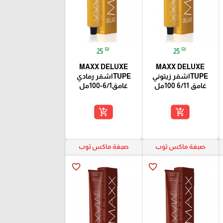
₪
₪
25
25
MAXX DELUXE
MAXX DELUXE
TUPEاشقر زيتوني
TUPEاشقر رمادي
غامق 6/11 100مل
غامق6/1-100مل
add_shopping_cart
add_shopping_cart
صبغة ماكس توب
صبغة ماكس توب
favorite_border
favorite_border