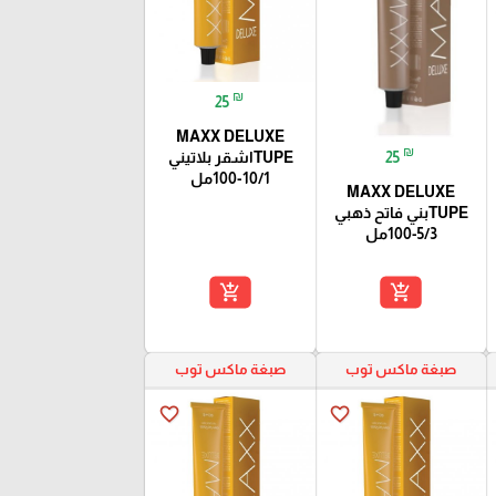
₪
25
MAXX DELUXE
₪
TUPEاشقر بلاتيني
25
10/1-100مل
MAXX DELUXE
TUPEبني فاتح ذهبي
5/3-100مل
add_shopping_cart
add_shopping_cart
صبغة ماكس توب
صبغة ماكس توب
favorite_border
favorite_border