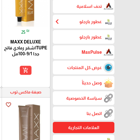
تحف اسلامية
chevron_left
عطور بارجلو
₪
25
عطور بارجلو
MAXX DELUXE
TUPEاشقر رمادي فاتح
MaxPulse
جدا 9/1-100مل
عرض كل المنتجات
add_shopping_cart
وصل حديثاً
صبغة ماكس توب
سياسة الخصوصية
favorite_border
اتصل بنا
العلامات التجارية