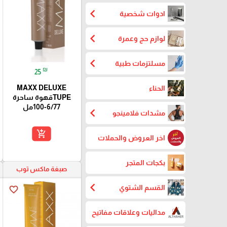
chevron_left
ادوات شخصية
chevron_left
لوازم حج وعمرة
chevron_left
مسلتزمات طبية
₪
25
MAXX DELUXE
الحناء
TUPEقهوة ساحرة
6/77-100مل
chevron_left
مشدات فلامينجو
add_shopping_cart
اخر العروض والحملات
بكجات المتجر
صبغة ماكس توب
chevron_left
القسم الشتوي
favorite_border
مداليات وعلاقات مفاتيح