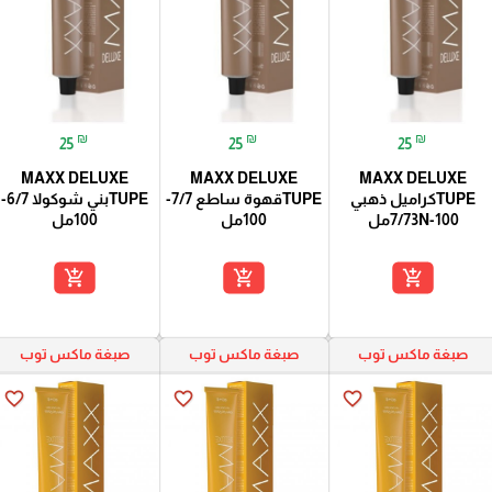
₪
₪
₪
25
25
25
MAXX DELUXE
MAXX DELUXE
MAXX DELUXE
TUPEكراميل ذهبي
TUPEقهوة ساطع 7/7-
TUPEبني شوكولا 6/7-
7/73N-100مل
100مل
100مل
add_shopping_cart
add_shopping_cart
add_shopping_cart
صبغة ماكس توب
صبغة ماكس توب
صبغة ماكس توب
favorite_border
favorite_border
favorite_border