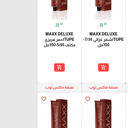
₪
₪
25
25
MAXX DELUXE
MAXX DELUXE
TUPEاشقر غزالي 7/34-
TUPEاحمر فريزي
100مل
مكثف 5/65-100مل
add_shopping_cart
add_shopping_cart
صبغة ماكس توب
صبغة ماكس توب
favorite_border
favorite_border