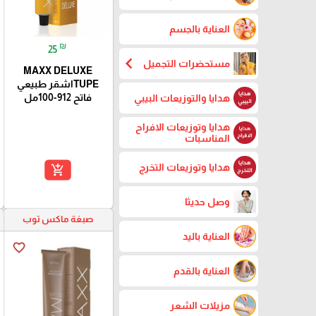
العناية بالجسم
₪
25
chevron_left
مستحضرات التجميل
MAXX DELUXE
TUPEاشقر طبيعي
فاتح 912-100مل
هدايا والتوزيعات البيبي
هدايا وتوزيعات الافراح
المناسبات
هدايا وتوزيعات التخرج
add_shopping_cart
وصل حديثا
صبغة ماكس توب
العناية باليد
favorite_border
العناية بالقدم
مزيلات الشعر