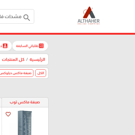
search
account_box
ballot
طلباتي السابقة
دخ
الرئيسية
كل المنتجات
الكل
صبغة ماكس ديلوكس
صبغة ماكس توب
favorite_border