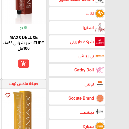
اكات
₪
استيرا
25
MAXX DELUXE
شركة جابريني
TUPEاحمر شرابي 4/65-
100مل
بي ريتش
add_shopping_cart
Cathy Doll
صبغة ماكس توب
لولين
favorite_border
Socute Brand
دينتست
سبارتا